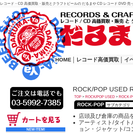
レコード・CD 高価買取・販売とクラフトビールの だるまや CD レコード DVD 売
レコード高価買取はこちら
HOME
│
HOME
│
レコード高価買取
│
イ
ROCK/POP USED 
TOP
>
ROCK/POP USED
>
ROCK-P
ROCK-POP
店頭及び倉庫の商品
アーティスト/タイトル
ョン・ジャケット/コ
NEW ITEM!