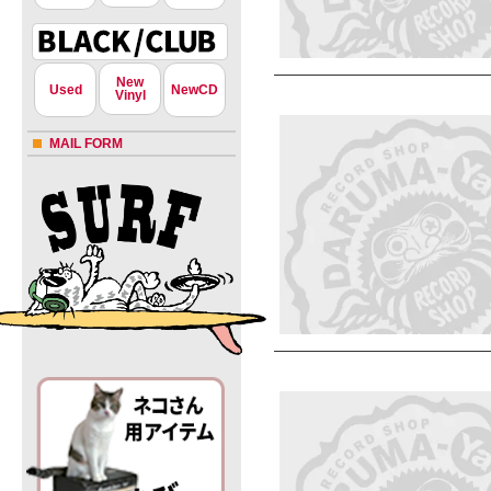
New
Used
NewCD
Vinyl
MAIL FORM