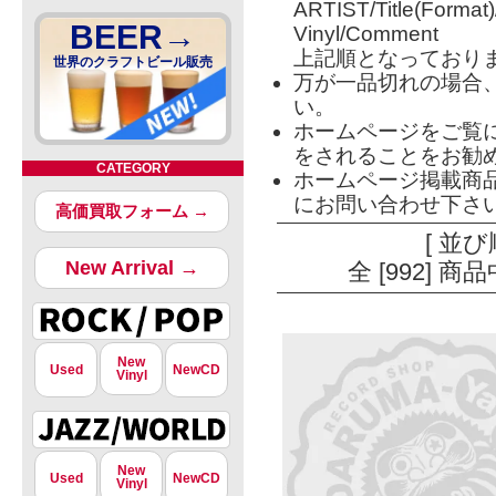
ARTIST/Title(Format
BEER→
Vinyl/Comment
上記順となっており
世界のクラフトビール販売
万が一品切れの場合
い。
ホームページをご覧
をされることをお勧
CATEGORY
ホームページ掲載商
にお問い合わせ下さ
高価買取フォーム →
[ 並び
New Arrival →
全 [992] 
New
Used
NewCD
Vinyl
New
Used
NewCD
Vinyl