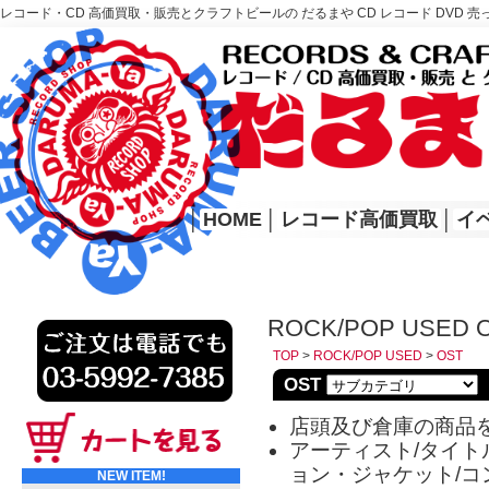
レコード・CD 高価買取・販売とクラフトビールの だるまや CD レコード DVD 売
レコード高価買取はこちら
HOME
│
HOME
│
レコード高価買取
│
イ
ROCK/POP USED 
TOP
>
ROCK/POP USED
>
OST
OST
店頭及び倉庫の商品
アーティスト/タイトル
ョン・ジャケット/コ
NEW ITEM!