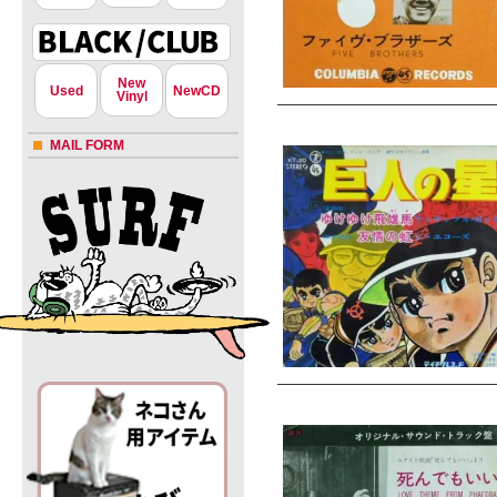
New
Used
NewCD
Vinyl
MAIL FORM