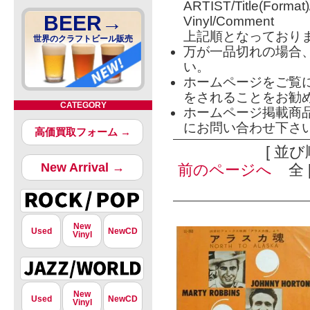
ARTIST/Title(Format
BEER→
Vinyl/Comment
上記順となっており
世界のクラフトビール販売
万が一品切れの場合
い。
ホームページをご覧
をされることをお勧
CATEGORY
ホームページ掲載商
にお問い合わせ下さ
高価買取フォーム →
[ 並び
New Arrival →
前のページへ
全 [
New
Used
NewCD
Vinyl
New
Used
NewCD
Vinyl