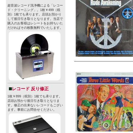
超音波レコード洗浄機による「レコー
ド・クリーニング」。1枚￥499（税
別）1枚でも承ります。店頭お預かり
して後日引き取りとなります。当店で
購入のお客様はレシートをお持ちいた
だければその枚数無料でいたします。
レコード 反り修正
1枚￥899（税別）1枚でも承ります。
店頭お預かり後日引き取りとなりま
す。修正の出来ないレコードもござい
ます。事前にお問合せください。