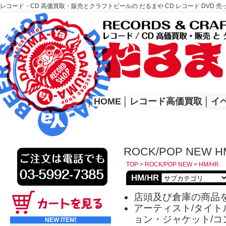
レコード・CD 高価買取・販売とクラフトビールの だるまや CD レコード DVD 売
レコード高価買取はこちら
HOME
│
HOME
│
レコード高価買取
│
イ
ROCK/POP NEW H
TOP
>
ROCK/POP NEW
>
HM/HR
HM/HR
店頭及び倉庫の商品
アーティスト/タイトル
ョン・ジャケット/コ
NEW ITEM!