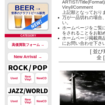
ARTIST/Title(Format
BEER→
Vinyl/Comment
上記順となっており
世界のクラフトビール販売
万が一品切れの場合
い。
ホームページをご覧
をされることをお勧
CATEGORY
ホームページ掲載商
にお問い合わせ下さ
高価買取フォーム →
[ 並び
New Arrival →
全 
New
Used
NewCD
Vinyl
New
Used
NewCD
Vinyl