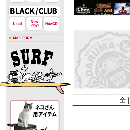
New
Used
NewCD
Vinyl
MAIL FORM
全 