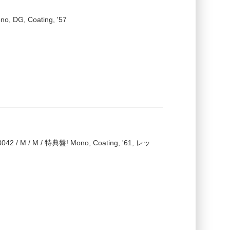
no, DG, Coating, '57
 8042 / M / M / 特典盤! Mono, Coating, '61, レッ