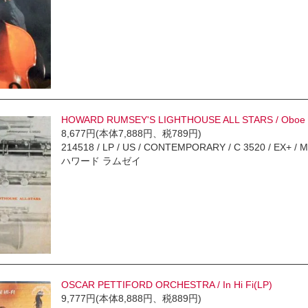
HOWARD RUMSEY'S LIGHTHOUSE ALL STARS / Oboe / F
8,677円(本体7,888円、税789円)
214518 / LP / US / CONTEMPORARY / C 3520 / EX+ / M- /
ハワード ラムゼイ
OSCAR PETTIFORD ORCHESTRA / In Hi Fi(LP)
9,777円(本体8,888円、税889円)