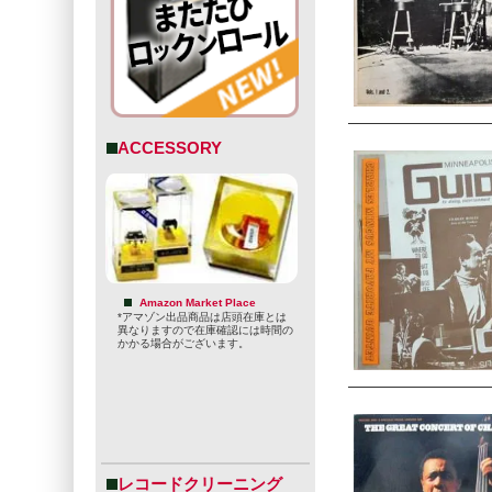
ACCESSORY
Amazon Market Place
*アマゾン出品商品は店頭在庫とは
異なりますので在庫確認には時間の
かかる場合がございます。
レコードクリーニング