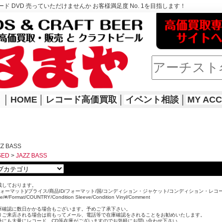
ド DVD 売っていただけませんか お客様満足度 No. 1を目指します！
│
HOME
│
レコード高価買取
│
イベント相談
│
MY AC
ZZ BASS
SED
>
JAZZ BASS
載しております。
ォーマット)/プライス/商品ID/フォーマット/国/コンディション・ジャケット/コンディション・レコ
ice/#/Format/COUNTRY/Condition Sleeve/Condition Vinyl/Comment
。
庫確認に数日かかる場合もございます。予めご了承下さい。
りご来店される場合は前もってメール、電話等で在庫確認をされることをお勧めいたします。
外にも大量にレコード、CD等在庫がございますのでお気軽にお問い合わせ下さい。