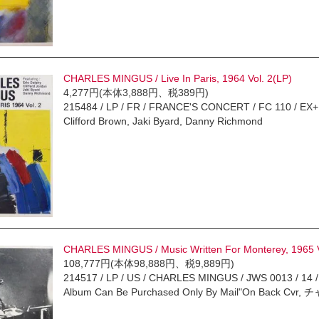
CHARLES MINGUS / Live In Paris, 1964 Vol. 2(LP)
4,277円(本体3,888円、税389円)
215484 / LP / FR / FRANCE'S CONCERT / FC 110 / E
Clifford Brown, Jaki Byard, Danny Richmond
CHARLES MINGUS / Music Written For Monterey, 1965 V
108,777円(本体98,888円、税9,889円)
214517 / LP / US / CHARLES MINGUS / JWS 0013 / 14 / E
Album Can Be Purchased Only By Mail"On Back 