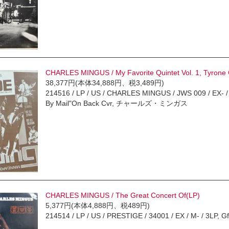
CHARLES MINGUS / My Favorite Quintet Vol. 1, Tyrone 
38,377円(本体34,888円、税3,489円)
214516 / LP / US / CHARLES MINGUS / JWS 009 / EX- /
By Mail"On Back Cvr, チャールズ・ミンガス
CHARLES MINGUS / The Great Concert Of(LP)
5,377円(本体4,888円、税489円)
214514 / LP / US / PRESTIGE / 34001 / EX / M- / 