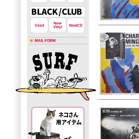
New
Used
NewCD
Vinyl
MAIL FORM