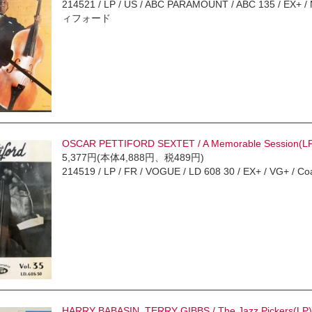
214521 / LP / US / ABC PARAMOUNT / ABC 135 / EX+ 
ィフォード
OSCAR PETTIFORD SEXTET / A Memorable Session(L
5,377円(本体4,888円、税489円)
214519 / LP / FR / VOGUE / LD 608 30 / EX+ / V
HARRY BABASIN, TERRY GIBBS / The Jazz Pickers(LP)