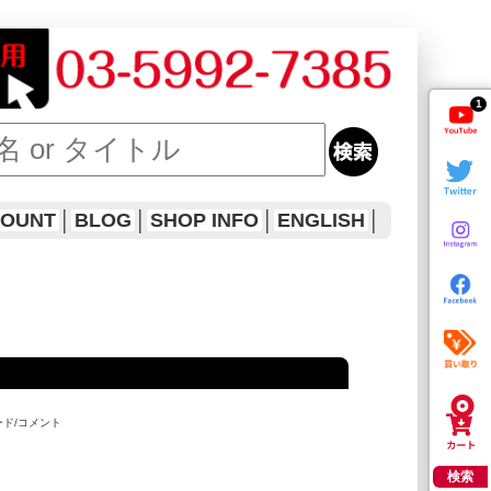
1
COUNT
│
BLOG
│
SHOP INFO
│
ENGLISH
│
ード/コメント
検索