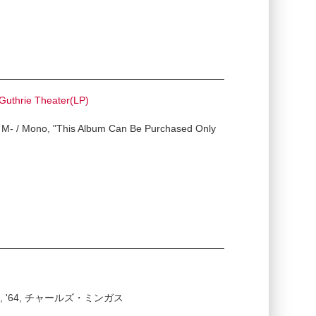
Guthrie Theater(LP)
 M- / Mono, "This Album Can Be Purchased Only
3LP, Gf, '64, チャールズ・ミンガス