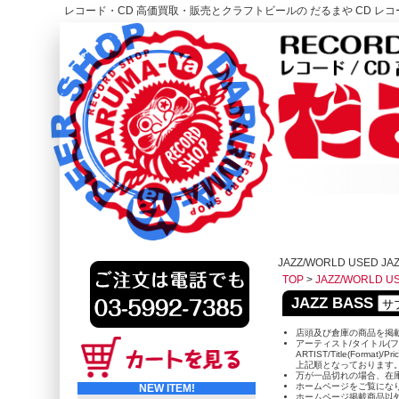
レコード・CD 高価買取・販売とクラフトビールの だるまや CD レコー
レコード高価買取はこちら
HOME
JAZZ/WORLD USED JA
TOP
>
JAZZ/WORLD U
JAZZ BASS
店頭及び倉庫の商品を掲
アーティスト/タイトル(フ
ARTIST/Title(Format)/Pr
上記順となっております
万が一品切れの場合、在
ホームページをご覧にな
NEW ITEM!
ホームページ掲載商品以