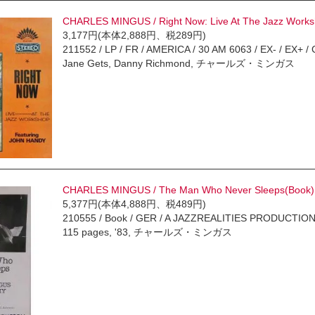
CHARLES MINGUS / Right Now: Live At The Jazz Works
3,177円(本体2,888円、税289円)
211552 / LP / FR / AMERICA / 30 AM 6063 / EX- / EX+ / Co
Jane Gets, Danny Richmond, チャールズ・ミンガス
CHARLES MINGUS / The Man Who Never Sleeps(Book)
5,377円(本体4,888円、税489円)
210555 / Book / GER / A JAZZREALITIES PRODUCTION / 
115 pages, '83, チャールズ・ミンガス