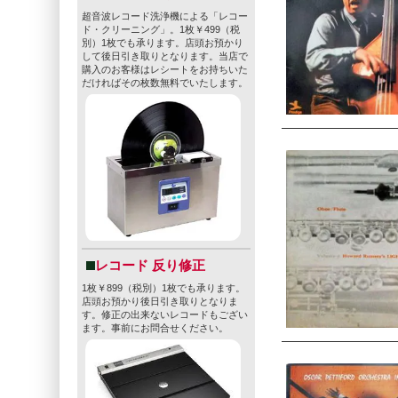
超音波レコード洗浄機による「レコー
ド・クリーニング」。1枚￥499（税
別）1枚でも承ります。店頭お預かり
して後日引き取りとなります。当店で
購入のお客様はレシートをお持ちいた
だければその枚数無料でいたします。
レコード 反り修正
1枚￥899（税別）1枚でも承ります。
店頭お預かり後日引き取りとなりま
す。修正の出来ないレコードもござい
ます。事前にお問合せください。