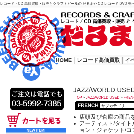
レコード・CD 高価買取・販売とクラフトビールの だるまや CD レコード DVD 売
レコード高価買取はこちら
HOME
│
HOME
│
レコード高価買取
│
イ
JAZZ/WORLD USE
TOP
>
JAZZ/WORLD USED
>
FREN
FRENCH
店頭及び倉庫の商品
アーティスト/タイトル
ョン・ジャケット/コ
NEW ITEM!