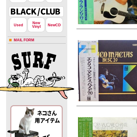
New
Used
NewCD
Vinyl
MAIL FORM