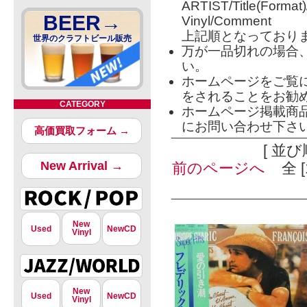
ARTIST/Title(Format
BEER→
Vinyl/Comment
上記順となっており
世界のクラフトビール販売
万が一品切れの場合
い。
ホームページをご覧
をされることをお勧
CATEGORY
ホームページ掲載商
にお問い合わせ下さ
高価買取フォーム →
[ 並び
New Arrival →
前のページへ
全 [
New
Used
NewCD
Vinyl
New
Used
NewCD
Vinyl