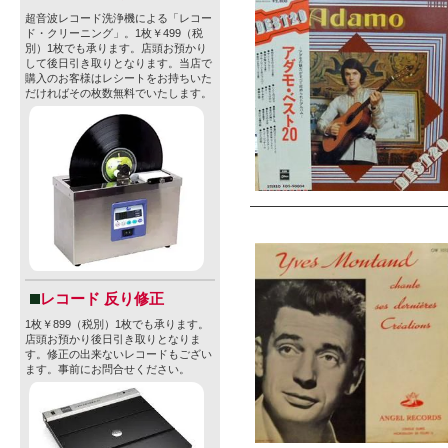
超音波レコード洗浄機による「レコー
ド・クリーニング」。1枚￥499（税
別）1枚でも承ります。店頭お預かり
して後日引き取りとなります。当店で
購入のお客様はレシートをお持ちいた
だければその枚数無料でいたします。
レコード 反り修正
1枚￥899（税別）1枚でも承ります。
店頭お預かり後日引き取りとなりま
す。修正の出来ないレコードもござい
ます。事前にお問合せください。