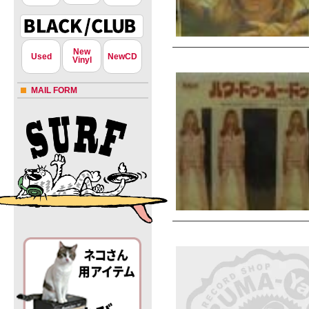
New
Used
NewCD
Vinyl
MAIL FORM