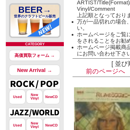
ARTIST/Title(Format
BEER→
Vinyl/Comment
上記順となっており
世界のクラフトビール販売
万が一品切れの場合
い。
ホームページをご覧
をされることをお勧
CATEGORY
ホームページ掲載商
にお問い合わせ下さ
高価買取フォーム →
[ 並び
New Arrival →
前のページへ
New
Used
NewCD
Vinyl
New
Used
NewCD
Vinyl