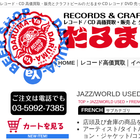
レコード・CD 高価買取・販売とクラフトビールの だるまや CD レコード DVD 売
レコード高価買取はこちら
HOME
│
HOME
│
レコード高価買取
│
イ
JAZZ/WORLD USE
TOP
>
JAZZ/WORLD USED
>
FREN
FRENCH
店頭及び倉庫の商品
アーティスト/タイトル
ョン・ジャケット/コ
NEW ITEM!