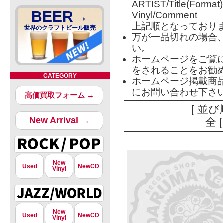
ARTIST/Title(Format
BEER→
Vinyl/Comment
上記順となっており
世界のクラフトビール販売
万が一品切れの場合
い。
ホームページをご覧
をされることをお勧
CATEGORY
ホームページ掲載商
にお問い合わせ下さ
高価買取フォーム →
[ 並び
New Arrival →
全 
New
Used
NewCD
Vinyl
New
Used
NewCD
Vinyl