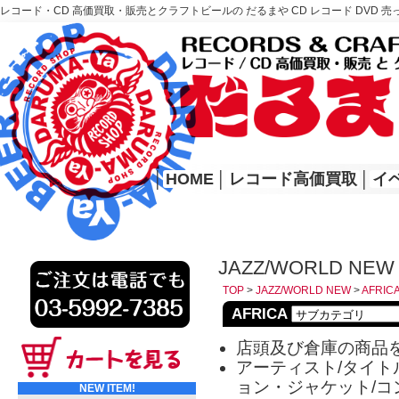
レコード・CD 高価買取・販売とクラフトビールの だるまや CD レコード DVD 売
レコード高価買取はこちら
HOME
│
HOME
│
レコード高価買取
│
イ
JAZZ/WORLD NEW 
TOP
>
JAZZ/WORLD NEW
>
AFRIC
AFRICA
店頭及び倉庫の商品
アーティスト/タイトル
ョン・ジャケット/コ
NEW ITEM!