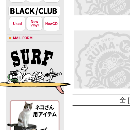
New
Used
NewCD
Vinyl
MAIL FORM
全 