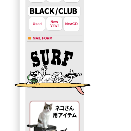
New
Used
NewCD
Vinyl
MAIL FORM