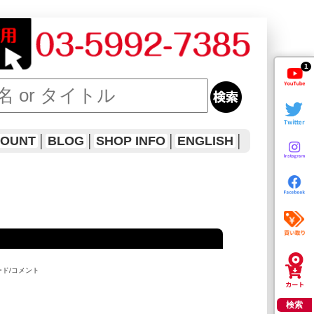
1
COUNT
│
BLOG
│
SHOP INFO
│
ENGLISH
│
ード/コメント
検索