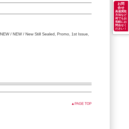
お問
合せ
高価買取
方法など
何でもお
気軽にお
問合せく
ださい！
W / NEW / New Still Sealed, Promo, 1st Issue,
▲PAGE TOP