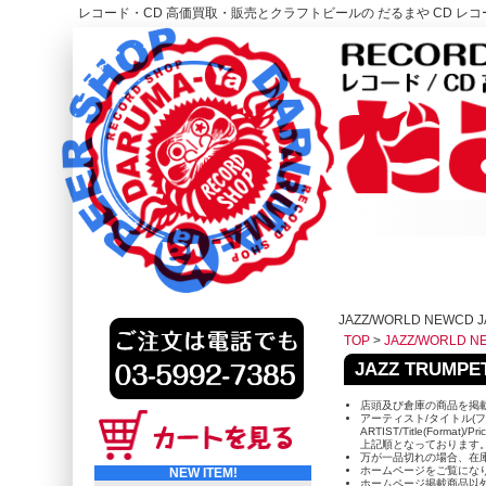
レコード・CD 高価買取・販売とクラフトビールの だるまや CD レコー
レコード高価買取はこちら
HOME
JAZZ/WORLD NEWCD J
TOP
>
JAZZ/WORLD N
JAZZ TRUMPE
店頭及び倉庫の商品を掲
アーティスト/タイトル(フ
ARTIST/Title(Format)/Pr
上記順となっております
万が一品切れの場合、在
ホームページをご覧にな
NEW ITEM!
ホームページ掲載商品以