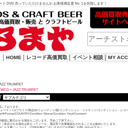
ド DVD 売っていただけませんか お客様満足度 No. 1を目指します！
│
HOME
│
レコード高価買取
│
イベント相談
│
MY AC
AZZ TRUMPET
EWCD
>
JAZZ TRUMPET
T
載しております。
ォーマット)/プライス/商品ID/フォーマット/国/コンディション・ジャケット/コンディション・レコ
ice/#/Format/COUNTRY/Condition Sleeve/Condition Vinyl/Comment
。
庫確認に数日かかる場合もございます。予めご了承下さい。
りご来店される場合は前もってメール、電話等で在庫確認をされることをお勧めいたします。
外にも大量にレコード、CD等在庫がございますのでお気軽にお問い合わせ下さい。