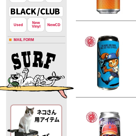
New
Used
NewCD
Vinyl
MAIL FORM