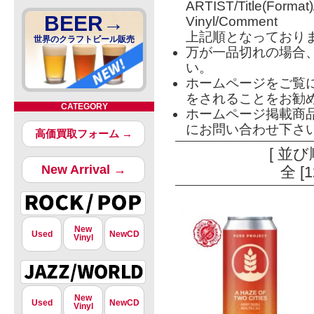
ARTIST/Title(Format
BEER→
Vinyl/Comment
上記順となっており
世界のクラフトビール販売
万が一品切れの場合
い。
ホームページをご覧
をされることをお勧
CATEGORY
ホームページ掲載商
にお問い合わせ下さ
高価買取フォーム →
[ 並び
New Arrival →
全 [
New
Used
NewCD
Vinyl
New
Used
NewCD
Vinyl