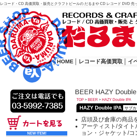
レコード・CD 高価買取・販売とクラフトビールの だるまや CD レコード DVD 売
レコード高価買取はこちら
HOME
│
HOME
│
レコード高価買取
│
イ
BEER HAZY Double
TOP
>
BEER
>
HAZY Double IPA
HAZY Double IPA
店頭及び倉庫の商品
アーティスト/タイトル
ョン・ジャケット/コ
NEW ITEM!