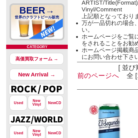
ARTIST/Title(Format
BEER→
Vinyl/Comment
上記順となっており
世界のクラフトビール販売
万が一品切れの場合
い。
ホームページをご覧
をされることをお勧
CATEGORY
ホームページ掲載商
にお問い合わせ下さ
高価買取フォーム →
[ 並び
New Arrival →
前のページへ
全 [
New
Used
NewCD
Vinyl
New
Used
NewCD
Vinyl