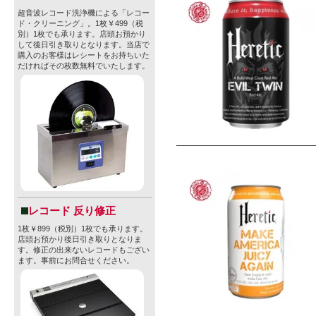
超音波レコード洗浄機による「レコー
ド・クリーニング」。1枚￥499（税
別）1枚でも承ります。店頭お預かり
して後日引き取りとなります。当店で
購入のお客様はレシートをお持ちいた
だければその枚数無料でいたします。
レコード 反り修正
1枚￥899（税別）1枚でも承ります。
店頭お預かり後日引き取りとなりま
す。修正の出来ないレコードもござい
ます。事前にお問合せください。