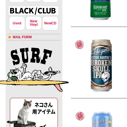
New
Used
NewCD
Vinyl
MAIL FORM