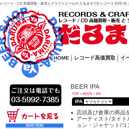
レコード・CD 高価買取・販売とクラフトビールの だるまや CD レコード DVD 売
レコード高価買取はこちら
HOME
│
HOME
│
レコード高価買取
│
イ
BEER IPA
TOP
>
BEER
>
IPA
IPA
店頭及び倉庫の商品
アーティスト/タイトル
ョン・ジャケット/コ
NEW ITEM!