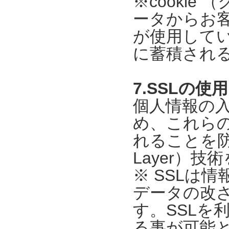
※cooki
ータからお
が使用して
に蓄積され
7.SSLの使
個人情報の
め、これら
れることを防ぐ目
Layer）
※ SSLは
データの改
す。SSLを
る事が可能