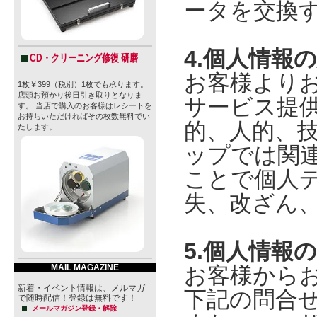
ータを交換
4.個人情報
CD・クリーニング修復 研磨
お客様より
1枚￥399（税別）1枚でも承ります。
店頭お預かり後日引き取りとなりま
サービス提
す。 当店で購入のお客様はレシートを
お持ちいただければその枚数無料でい
的、人的、
たします。
ップでは関
ことで個人
失、改ざん
5.個人情報
お客様から
MAIL MAGAZINE
新着・イベント情報は、メルマガ
下記の問合
で随時配信！登録は無料です！
メールマガジン登録・解除