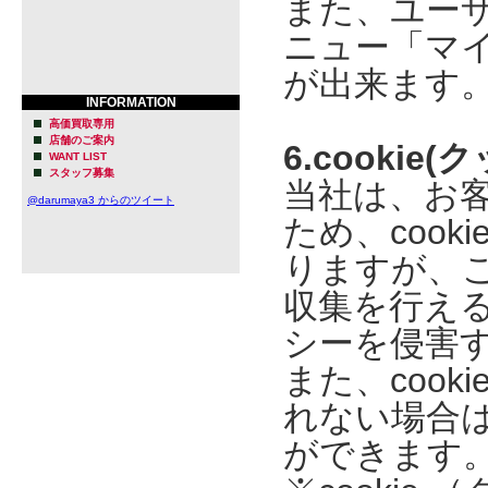
また、ユー
ニュー「マ
が出来ます
INFORMATION
高価買取専用
店舗のご案内
6.cooki
WANT LIST
スタッフ募集
当社は、お
@darumaya3 からのツイート
ため、coo
りますが、
収集を行え
シーを侵害
また、coo
れない場合
ができます