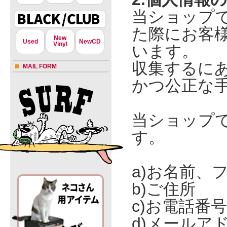
当ショップ
た際にお客
New
Used
NewCD
Vinyl
います。
収集するに
MAIL FORM
かつ公正な
当ショップ
す。
a)お名前、
b)ご住所
c)お電話番号
d)メールア