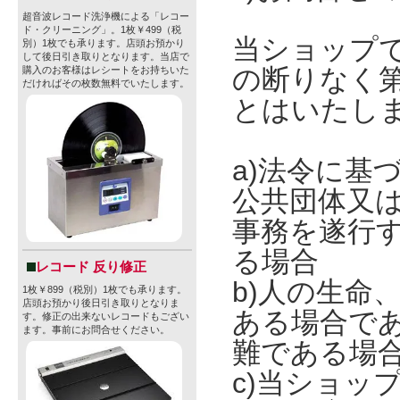
超音波レコード洗浄機による「レコー
ド・クリーニング」。1枚￥499（税
当ショップ
別）1枚でも承ります。店頭お預かり
して後日引き取りとなります。当店で
の断りなく
購入のお客様はレシートをお持ちいた
だければその枚数無料でいたします。
とはいたし
a)法令に基
公共団体又
事務を遂行
る場合
レコード 反り修正
b)人の生命
1枚￥899（税別）1枚でも承ります。
店頭お預かり後日引き取りとなりま
ある場合で
す。修正の出来ないレコードもござい
ます。事前にお問合せください。
難である場
c)当ショッ