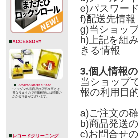
e)パスワー
f)配送先情報
g)当ショッ
h)上記を組
ACCESSORY
きる情報
3.個人情報
当ショップ
Amazon Market Place
報の利用目
*アマゾン出品商品は店頭在庫とは
異なりますので在庫確認には時間の
かかる場合がございます。
a)ご注文の
b)商品発送
c)お問合せ
レコードクリーニング