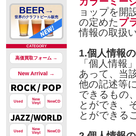
カラーミー
BEER→
ョップを開
世界のクラフトビール販売
の定めた
プ
情報の取扱
CATEGORY
1.個人情報
高価買取フォーム →
「個人情報
あって、当
New Arrival →
他の記述等
できるもの
New
Used
NewCD
とができ、
Vinyl
とができる
New
Used
NewCD
2.個人情報
Vinyl