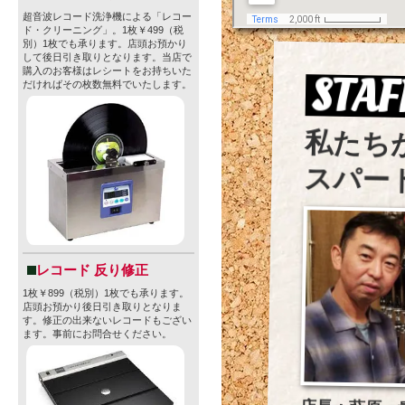
超音波レコード洗浄機による「レコー
ド・クリーニング」。1枚￥499（税
別）1枚でも承ります。店頭お預かり
して後日引き取りとなります。当店で
購入のお客様はレシートをお持ちいた
STAF
だければその枚数無料でいたします。
私たち
スパー
レコード 反り修正
1枚￥899（税別）1枚でも承ります。
店頭お預かり後日引き取りとなりま
す。修正の出来ないレコードもござい
ます。事前にお問合せください。