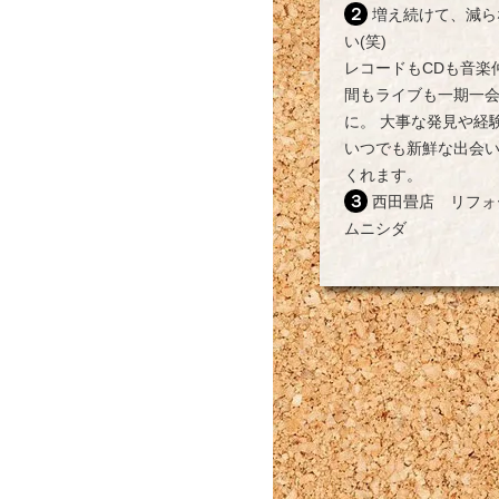
２ 増え続けて、減らな
い(笑)
レコードもCDも音楽
間もライブも一期一
に。 大事な発見や経
いつでも新鮮な出会
くれます。
３ 西田畳店 リフォー
ムニシダ