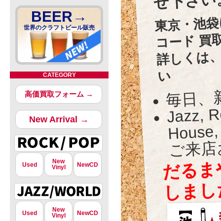
せ下さい
東京・池袋
BEER→
コード 買
世界のクラフトビール販売
詳しくは
い
CATEGORY
毎日、
高価買取フォーム →
Jazz, R
Hous
New Arrival →
ご来店
だるま
New
Used
NewCD
Vinyl
しまし
New
Used
NewCD
Vinyl