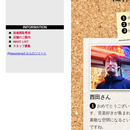
１
２
INFORMATION
高価買取専用
店舗のご案内
WANT LIST
スタッフ募集
@darumaya3 からのツイート
西田さん
１ おめでとうございま
す。音楽好きが集ま
素敵な空間になると
ですね。