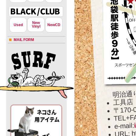
New
Used
NewCD
Vinyl
MAIL FORM
明治通
工具店
〒170
TEL+FA
e-mail:
URL: ht