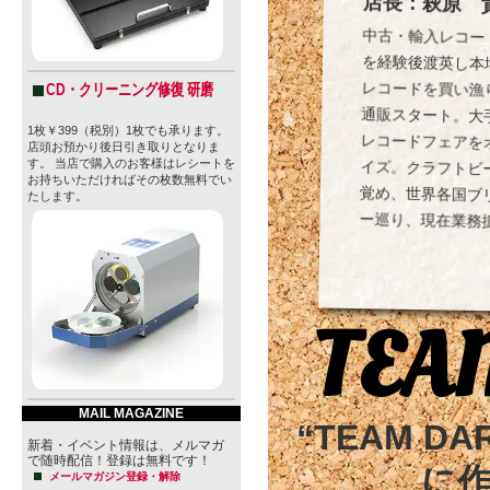
店長：萩原 
中古・輸入レコー
を経験後渡英し本
レコードを買い漁
通販スタート。大
レコードフェアを
イズ。クラフトビ
覚め、世界各国ブ
CD・クリーニング修復 研磨
1枚￥399（税別）1枚でも承ります。
店頭お預かり後日引き取りとなりま
す。 当店で購入のお客様はレシートを
お持ちいただければその枚数無料でい
たします。
ー巡り、現在業務
TEA
MAIL MAGAZINE
“TEAM D
新着・イベント情報は、メルマガ
で随時配信！登録は無料です！
に
メールマガジン登録・解除