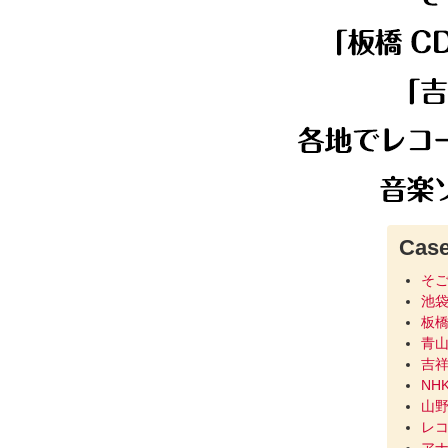
Case
そご
池袋
板橋
青
吉
NH
山野
レコ