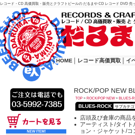
レコード・CD 高価買取・販売とクラフトビールの だるまや CD レコード DVD 売
レコード高価買取はこちら
HOME
│
HOME
│
レコード高価買取
│
イ
ROCK/POP NEW B
TOP
>
ROCK/POP NEW
>
BLUES-
BLUES-ROCK
店頭及び倉庫の商品
アーティスト/タイトル
ョン・ジャケット/コ
NEW ITEM!