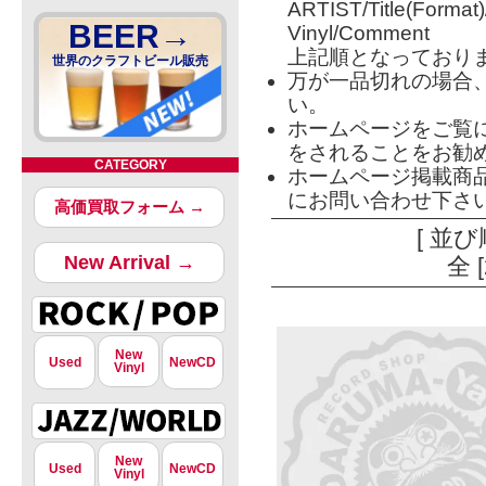
ARTIST/Title(Format
BEER→
Vinyl/Comment
上記順となっており
世界のクラフトビール販売
万が一品切れの場合
い。
ホームページをご覧
をされることをお勧
CATEGORY
ホームページ掲載商
にお問い合わせ下さ
高価買取フォーム →
[ 並び
New Arrival →
全 
New
Used
NewCD
Vinyl
New
Used
NewCD
Vinyl