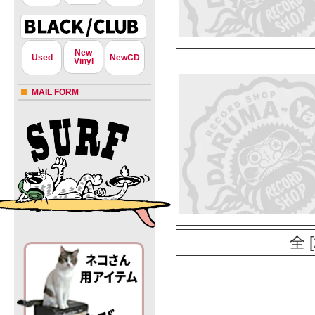
New
Used
NewCD
Vinyl
MAIL FORM
全 