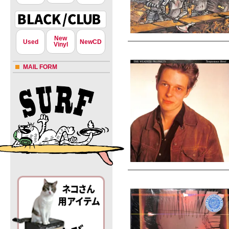
New
Used
NewCD
Vinyl
MAIL FORM