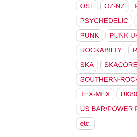
OST
OZ-NZ
PSYCHEDELIC
PUNK
PUNK U
ROCKABILLY
R
SKA
SKACOR
SOUTHERN-ROC
TEX-MEX
UK8
US BAR/POWER 
etc.