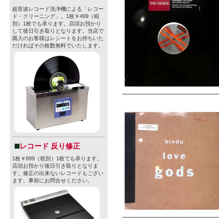
超音波レコード洗浄機による「レコー
ド・クリーニング」。1枚￥499（税
別）1枚でも承ります。店頭お預かり
して後日引き取りとなります。当店で
購入のお客様はレシートをお持ちいた
だければその枚数無料でいたします。
レコード 反り修正
1枚￥899（税別）1枚でも承ります。
店頭お預かり後日引き取りとなりま
す。修正の出来ないレコードもござい
ます。事前にお問合せください。