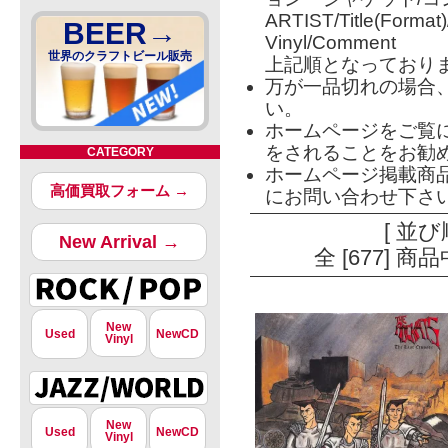
ARTIST/Title(Format
BEER→
Vinyl/Comment
世界のクラフトビール販売
上記順となっており
万が一品切れの場合
い。
ホームページをご覧
をされることをお勧
CATEGORY
ホームページ掲載商
高価買取フォーム →
にお問い合わせ下さ
[ 並び
New Arrival →
全 [677] 
New
Used
NewCD
Vinyl
New
Used
NewCD
Vinyl