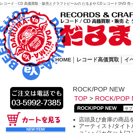
レコード・CD 高価買取・販売とクラフトビールの だるまや CD レコード DVD 売
レコード高価買取はこちら
HOME
│
HOME
│
レコード高価買取
│
イ
ROCK/POP NEW
TOP
>
ROCK/POP
ROCK/POP NEW
店頭及び倉庫の商品
アーティスト/タイトル
NEW ITEM!
ョン・ジャケット/コ