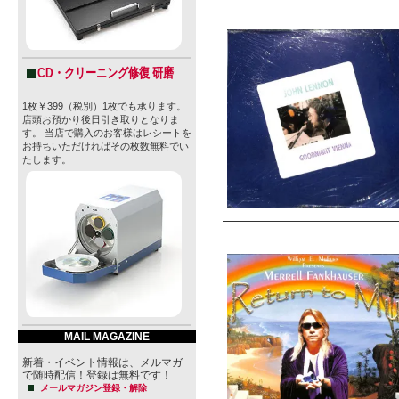
CD・クリーニング修復 研磨
1枚￥399（税別）1枚でも承ります。
店頭お預かり後日引き取りとなりま
す。 当店で購入のお客様はレシートを
お持ちいただければその枚数無料でい
たします。
MAIL MAGAZINE
新着・イベント情報は、メルマガ
で随時配信！登録は無料です！
メールマガジン登録・解除