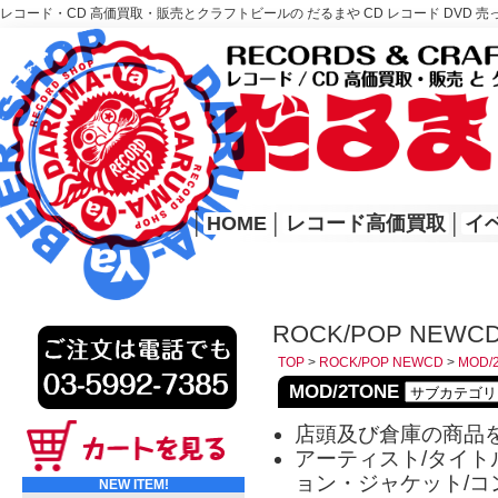
レコード・CD 高価買取・販売とクラフトビールの だるまや CD レコード DVD 売
レコード高価買取はこちら
HOME
│
HOME
│
レコード高価買取
│
イ
ROCK/POP NEWCD
TOP
>
ROCK/POP NEWCD
>
MOD/
MOD/2TONE
店頭及び倉庫の商品
アーティスト/タイトル
ョン・ジャケット/コ
NEW ITEM!