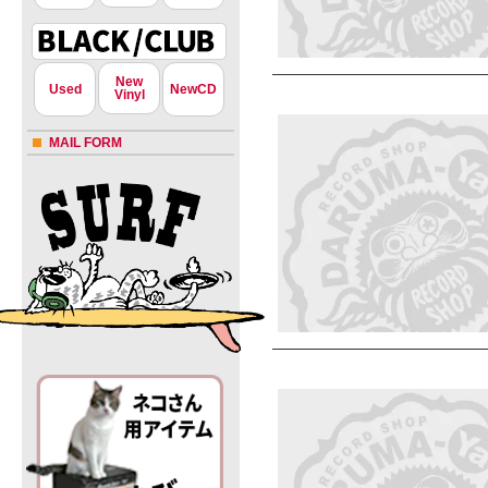
New
Used
NewCD
Vinyl
MAIL FORM