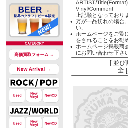
ARTIST/Title(Format
BEER→
Vinyl/Comment
上記順となっており
世界のクラフトビール販売
万が一品切れの場合
い。
ホームページをご覧
をされることをお勧
CATEGORY
ホームページ掲載商
にお問い合わせ下さ
高価買取フォーム →
[ 並び
New Arrival →
全 
New
Used
NewCD
Vinyl
New
Used
NewCD
Vinyl