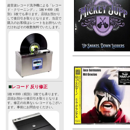
超音波レコード洗浄機による「レコー
ド・クリーニング」。1枚￥499（税
別）1枚でも承ります。店頭お預かり
して後日引き取りとなります。当店で
購入のお客様はレシートをお持ちいた
だければその枚数無料でいたします。
レコード 反り修正
1枚￥899（税別）1枚でも承ります。
店頭お預かり後日引き取りとなりま
す。修正の出来ないレコードもござい
ます。事前にお問合せください。