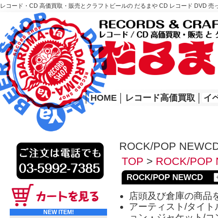
レコード・CD 高価買取・販売とクラフトビールの だるまや CD レコード DVD 売
レコード高価買取はこちら
HOME
│
HOME
│
レコード高価買取
│
イ
ROCK/POP NEWC
TOP
>
ROCK/POP
ROCK/POP NEWCD
店頭及び倉庫の商品
アーティスト/タイトル
NEW ITEM!
ョン・ジャケット/コ