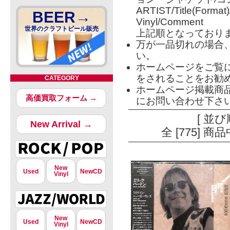
ARTIST/Title(Format
BEER→
Vinyl/Comment
世界のクラフトビール販売
上記順となっており
万が一品切れの場合
い。
ホームページをご覧
をされることをお勧
CATEGORY
ホームページ掲載商
高価買取フォーム →
にお問い合わせ下さ
[ 並び
New Arrival →
全 [775] 
New
Used
NewCD
Vinyl
New
Used
NewCD
Vinyl