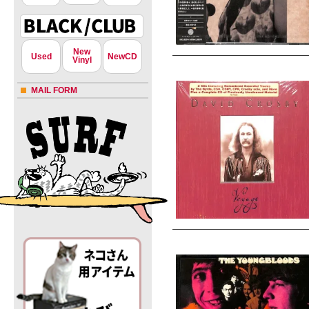
New
Used
NewCD
Vinyl
MAIL FORM