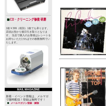
CD・クリーニング修復 研磨
1枚￥399（税別）1枚でも承ります。
店頭お預かり後日引き取りとなりま
す。 当店で購入のお客様はレシートを
お持ちいただければその枚数無料でい
たします。
MAIL MAGAZINE
新着・イベント情報は、メルマガ
で随時配信！登録は無料です！
メールマガジン登録・解除