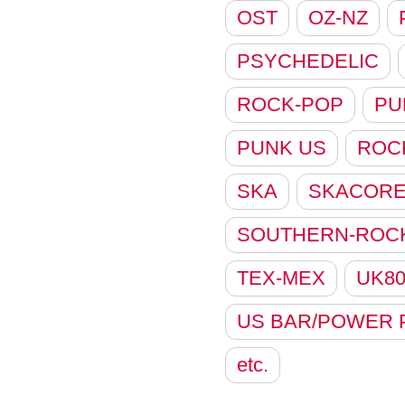
OST
OZ-NZ
PSYCHEDELIC
ROCK-POP
PU
PUNK US
ROC
SKA
SKACOR
SOUTHERN-ROC
TEX-MEX
UK8
US BAR/POWER 
etc.