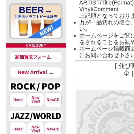
ARTIST/Title(Format
BEER→
Vinyl/Comment
上記順となっており
世界のクラフトビール販売
万が一品切れの場合
い。
ホームページをご覧
をされることをお勧
CATEGORY
ホームページ掲載商
にお問い合わせ下さ
高価買取フォーム →
[ 並び
New Arrival →
全 
New
Used
NewCD
Vinyl
New
Used
NewCD
Vinyl