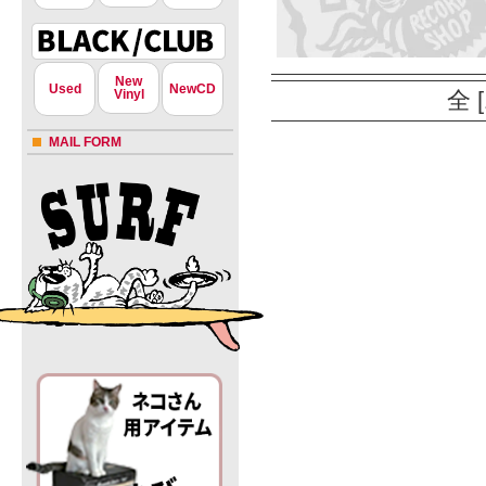
New
Used
NewCD
Vinyl
全 
MAIL FORM