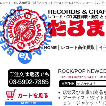
レコード・CD 高価買取・販売とクラフトビールの だるまや CD レコード DVD 売
レコード高価買取はこちら
HOME
│
HOME
│
レコード高価買取
│
イ
ROCK/POP NEWCD
TOP
>
ROCK/POP NEWCD
>
HM/H
HM/HR
店頭及び倉庫の商品
アーティスト/タイトル
ョン・ジャケット/コ
NEW ITEM!