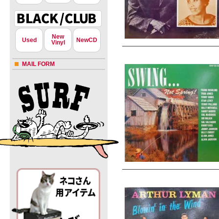
New
Used
NewCD
Vinyl
MAIL FORM