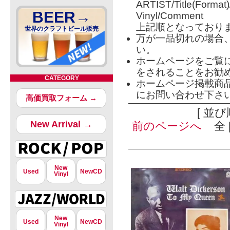
ARTIST/Title(Format
BEER→
Vinyl/Comment
上記順となっており
世界のクラフトビール販売
万が一品切れの場合
い。
ホームページをご覧
をされることをお勧
CATEGORY
ホームページ掲載商
にお問い合わせ下さ
高価買取フォーム →
[ 並び
New Arrival →
前のページへ
全 [
New
Used
NewCD
Vinyl
New
Used
NewCD
Vinyl