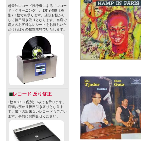
超音波レコード洗浄機による「レコー
ド・クリーニング」。1枚￥499（税
別）1枚でも承ります。店頭お預かり
して後日引き取りとなります。当店で
購入のお客様はレシートをお持ちいた
だければその枚数無料でいたします。
レコード 反り修正
1枚￥899（税別）1枚でも承ります。
店頭お預かり後日引き取りとなりま
す。修正の出来ないレコードもござい
ます。事前にお問合せください。