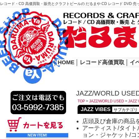
レコード・CD 高価買取・販売とクラフトビールの だるまや CD レコード DVD 売
レコード高価買取はこちら
HOME
│
HOME
│
レコード高価買取
│
イ
JAZZ/WORLD USED
TOP
>
JAZZ/WORLD USED
>
JAZZ 
JAZZ VIBES
店頭及び倉庫の商品
アーティスト/タイトル
ョン・ジャケット/コ
NEW ITEM!