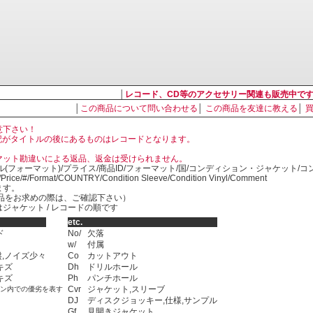
│
レコード、CD等のアクセサリー関連も販売中で
│
この商品について問い合わせる
│
この商品を友達に教える
│
意下さい！
, LP の表記がタイトルの後にあるものはレコードとなります。
マット勘違いによる返品、返金は受けられません。
ル(フォーマット)/プライス/商品ID/フォーマット/国/コンディション・ジャケット/
)/Price/#/Format/COUNTRY/Condition Sleeve/Condition Vinyl/Comment
ます。
SED商品をお求めの際は、ご確認下さい）
ジャケット / レコードの順です
etc.
ド
No/
欠落
w/
付属
,ノイズ少々
Co
カットアウト
キズ
Dh
ドリルホール
キズ
Ph
パンチホール
Cvr
ジャケット,スリーブ
ョン内での優劣を表す
DJ
ディスクジョッキー,仕様,サンプル
Gf
見開きジャケット