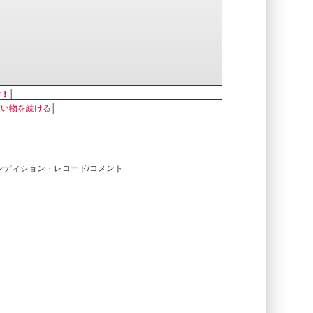
す！
│
買い物を続ける
│
コンディション・レコード/コメント