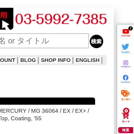
1
COUNT
│
BLOG
│
SHOP INFO
│
ENGLISH
│
MERCURY / MG 36064 / EX / EX+ /
op, Coating, '55
検索