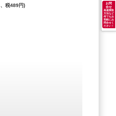
お問
円、税489円)
合せ
高価買取
方法など
何でもお
気軽にお
問合せく
ださい！