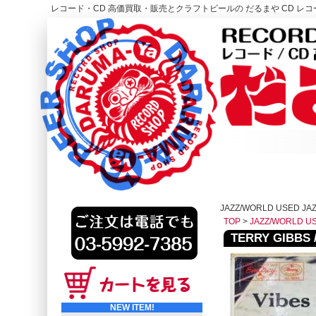
レコード・CD 高価買取・販売とクラフトビールの だるまや CD レコー
レコード高価買取はこちら
HOME
JAZZ/WORLD USED JAZ
TOP
>
JAZZ/WORLD U
TERRY GIBBS /
NEW ITEM!