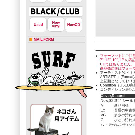
New
Used
NewCD
Vinyl
MAIL FORM
フォーマットにご注
7", 12", 10"
CDではありません。
商品発送後はフォー
アーティスト/タイト
ARTIST/Title(Format
上記順となっており
Condition（U
コンディション表記は
Cover,Record
New,SS
新品,シール
M
新品同様
Ex
普通の中古盤
VG
多少の汚れ,
G
ひどい汚れ,
＋, －でそのコンディシ