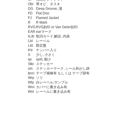
Obi
帯オビ、タスキ
DG
Deep Groove, 溝
FD
Flat Disc
FJ
Flamed Jacket
R
R Mark
RVG
RVG刻印 or Van Geler刻印
EAR
earマーク
Is,Ib
歌詞カード,解説, 内袋
Lbl
レーベル
Ltd.
限定盤
#'d
ナンバー入り
S
少し, 小さく
sp
split, 裂け
Stkr
ステッカー
sm
ステッカーマーク, シール剥がし跡
tpoc
テープ補修有 もしくは テープ跡有
Wrp
ソリ
Wlp
白レーベル,サンプル
Woc
カバーに書き込み有
Wol
レーベルに書き込み有