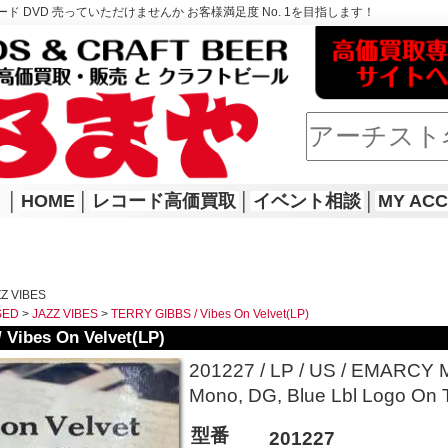
ド DVD 売っていただけませんか お客様満足度 No. 1を目指します！
│
HOME
│
レコード高価買取
│
イベント相談
│
MY AC
Z VIBES
SED
>
JAZZ VIBES
>
TERRY GIBBS / Vibes On Velvet(LP)
 Vibes On Velvet(LP)
201227 / LP / US / EMARCY 
Mono, DG, Blue Lbl Logo On T
型番
201227