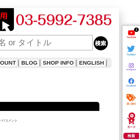
1
COUNT
│
BLOG
│
SHOP INFO
│
ENGLISH
│
ード/コメント
検索