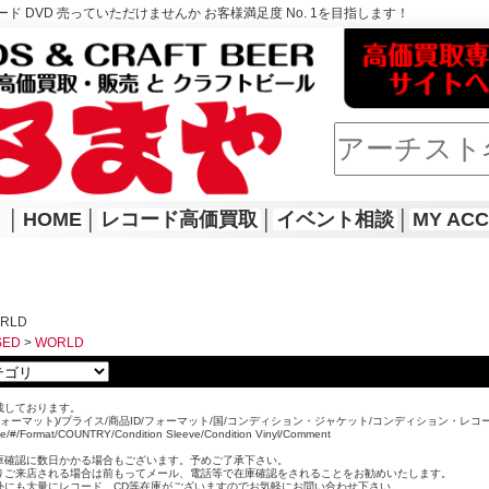
ド DVD 売っていただけませんか お客様満足度 No. 1を目指します！
│
HOME
│
レコード高価買取
│
イベント相談
│
MY AC
ORLD
SED
>
WORLD
載しております。
ォーマット)/プライス/商品ID/フォーマット/国/コンディション・ジャケット/コンディション・レコ
ice/#/Format/COUNTRY/Condition Sleeve/Condition Vinyl/Comment
。
庫確認に数日かかる場合もございます。予めご了承下さい。
りご来店される場合は前もってメール、電話等で在庫確認をされることをお勧めいたします。
外にも大量にレコード、CD等在庫がございますのでお気軽にお問い合わせ下さい。