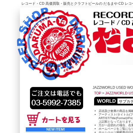
レコード・CD 高価買取・販売とクラフトビールの だるまや CD レコー
レコード高価買取はこちら
HOME
JAZZ/WORLD USED W
TOP
>
JAZZ/WORLD U
WORLD
店頭及び倉庫の商品を掲
アーティスト/タイトル(フ
ARTIST/Title(Format)/Pr
上記順となっております
万が一品切れの場合、在
ホームページをご覧にな
NEW ITEM!
ホームページ掲載商品以