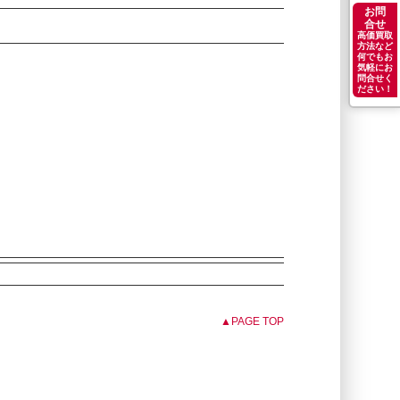
お問
合せ
高価買取
方法など
何でもお
気軽にお
問合せく
ださい！
▲PAGE TOP