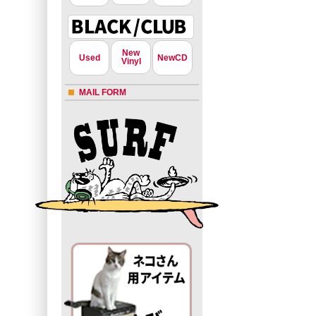
New
Used
NewCD
Vinyl
MAIL FORM