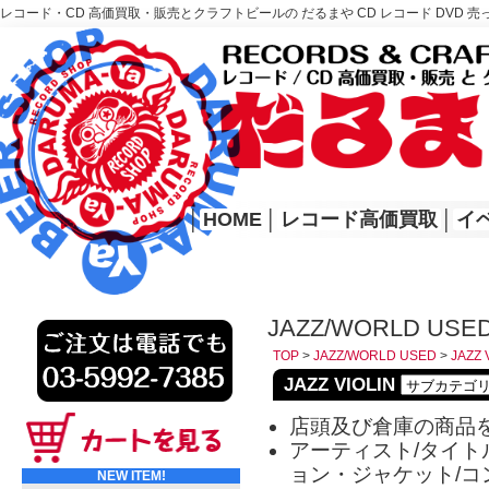
レコード・CD 高価買取・販売とクラフトビールの だるまや CD レコード DVD 売
レコード高価買取はこちら
HOME
│
HOME
│
レコード高価買取
│
イ
JAZZ/WORLD USED
TOP
>
JAZZ/WORLD USED
>
JAZZ 
JAZZ VIOLIN
店頭及び倉庫の商品
アーティスト/タイトル
ョン・ジャケット/コ
NEW ITEM!