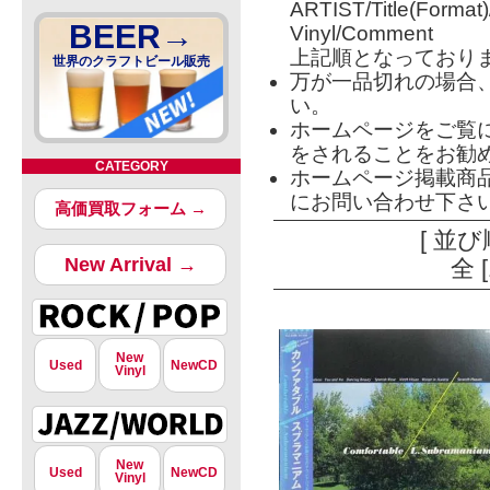
ARTIST/Title(Format
BEER→
Vinyl/Comment
上記順となっており
世界のクラフトビール販売
万が一品切れの場合
い。
ホームページをご覧
をされることをお勧
CATEGORY
ホームページ掲載商
にお問い合わせ下さ
高価買取フォーム →
[ 並び
New Arrival →
全 
New
Used
NewCD
Vinyl
New
Used
NewCD
Vinyl