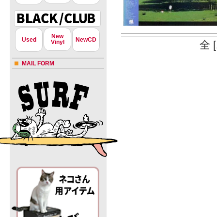
New
Used
NewCD
Vinyl
全 
MAIL FORM