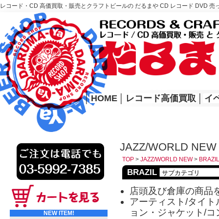
レコード・CD 高価買取・販売とクラフトビールの だるまや CD レコード DVD 売
レコード高価買取はこちら
HOME
│
HOME
│
レコード高価買取
│
イ
JAZZ/WORLD NEW 
TOP
>
JAZZ/WORLD NEW
>
BRAZI
BRAZIL
店頭及び倉庫の商品
アーティスト/タイトル
ョン・ジャケット/コ
NEW ITEM!