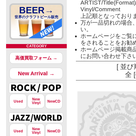
ARTIST/Title(Format
BEER→
Vinyl/Comment
上記順となっており
世界のクラフトビール販売
万が一品切れの場合
い。
ホームページをご覧
をされることをお勧
CATEGORY
ホームページ掲載商
にお問い合わせ下さ
高価買取フォーム →
[ 並び
New Arrival →
全 
New
Used
NewCD
Vinyl
New
Used
NewCD
Vinyl