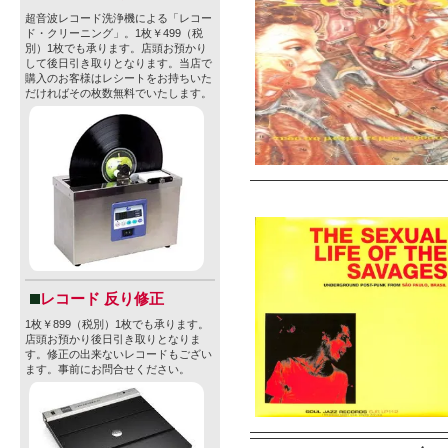
超音波レコード洗浄機による「レコー
ド・クリーニング」。1枚￥499（税
別）1枚でも承ります。店頭お預かり
して後日引き取りとなります。当店で
購入のお客様はレシートをお持ちいた
だければその枚数無料でいたします。
レコード 反り修正
1枚￥899（税別）1枚でも承ります。
店頭お預かり後日引き取りとなりま
す。修正の出来ないレコードもござい
ます。事前にお問合せください。