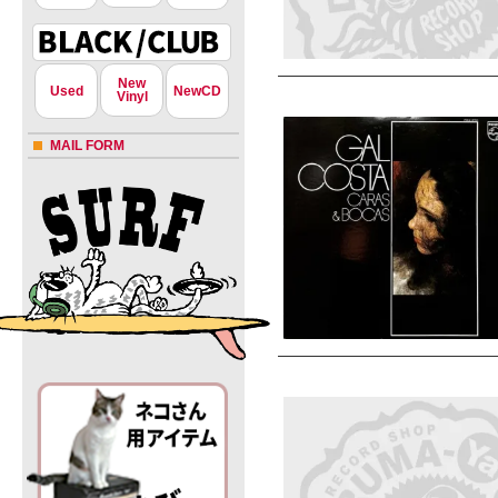
New
Used
NewCD
Vinyl
MAIL FORM