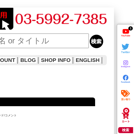
1
COUNT
│
BLOG
│
SHOP INFO
│
ENGLISH
│
ード/コメント
検索