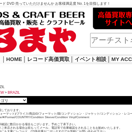
ド DVD 売っていただけませんか お客様満足度 No. 1を目指します！
│
HOME
│
レコード高価買取
│
イベント相談
│
MY AC
ZIL
EW
>
BRAZIL
載しております。
ォーマット)/プライス/商品ID/フォーマット/国/コンディション・ジャケット/コンディション・レコ
ice/#/Format/COUNTRY/Condition Sleeve/Condition Vinyl/Comment
。
庫確認に数日かかる場合もございます。予めご了承下さい。
りご来店される場合は前もってメール、電話等で在庫確認をされることをお勧めいたします。
外にも大量にレコード、CD等在庫がございますのでお気軽にお問い合わせ下さい。