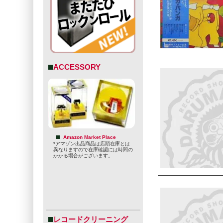
ACCESSORY
Amazon Market Place
*アマゾン出品商品は店頭在庫とは
異なりますので在庫確認には時間の
かかる場合がございます。
レコードクリーニング