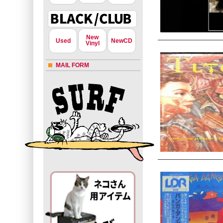
New
Used
NewCD
Vinyl
MAIL FORM