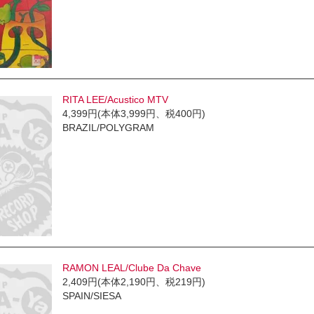
RITA LEE/Acustico MTV
4,399円(本体3,999円、税400円)
BRAZIL/POLYGRAM
RAMON LEAL/Clube Da Chave
2,409円(本体2,190円、税219円)
SPAIN/SIESA