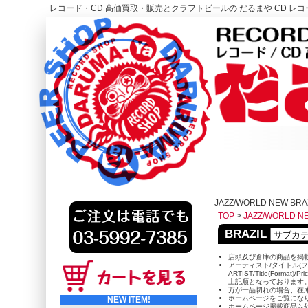
レコード・CD 高価買取・販売とクラフトビールの だるまや CD レコー
レコード高価買取はこちら
HOME
JAZZ/WORLD NEW BRA
TOP
>
JAZZ/WORLD N
BRAZIL
店頭及び倉庫の商品を掲
アーティスト/タイトル(フ
ARTIST/Title(Format)/Pr
上記順となっております
万が一品切れの場合、在
ホームページをご覧にな
NEW ITEM!
ホームページ掲載商品以