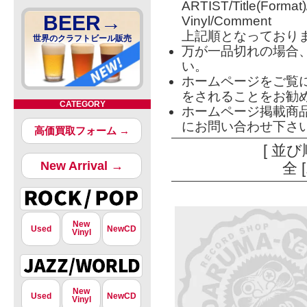
ARTIST/Title(Format
BEER→
Vinyl/Comment
上記順となっており
世界のクラフトビール販売
万が一品切れの場合
い。
ホームページをご覧
をされることをお勧
CATEGORY
ホームページ掲載商
にお問い合わせ下さ
高価買取フォーム →
[ 並び
New Arrival →
全 
New
Used
NewCD
Vinyl
New
Used
NewCD
Vinyl