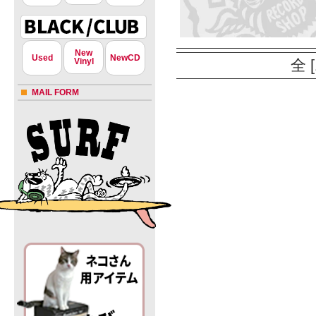
New
Used
NewCD
Vinyl
全 
MAIL FORM