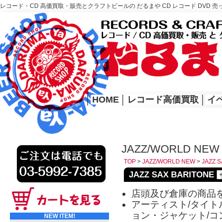
レコード・CD 高価買取・販売とクラフトビールの だるまや CD レコード DVD 売
レコード高価買取はこちら
HOME
│
HOME
│
レコード高価買取
│
イ
JAZZ/WORLD NEW 
TOP
>
JAZZ/WORLD NEW
>
JAZZ 
JAZZ SAX BARITONE
店頭及び倉庫の商品
アーティスト/タイトル
ョン・ジャケット/コ
NEW ITEM!