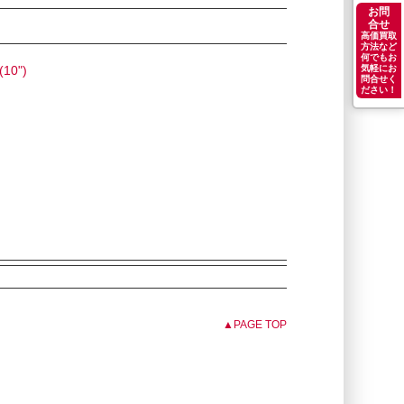
お問
合せ
高価買取
方法など
何でもお
10")
気軽にお
問合せく
ださい！
▲PAGE TOP