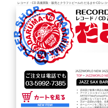
レコード・CD 高価買取・販売とクラフトビールの だるまや CD レコー
レコード高価買取はこちら
HOME
JAZZ/WORLD NEW JAZZ
TOP
>
JAZZ/WORLD N
JAZZ SAX BA
店頭及び倉庫の商品を掲
アーティスト/タイトル(フ
ARTIST/Title(Format)/Pr
上記順となっております
万が一品切れの場合、在
ホームページをご覧にな
NEW ITEM!
ホームページ掲載商品以