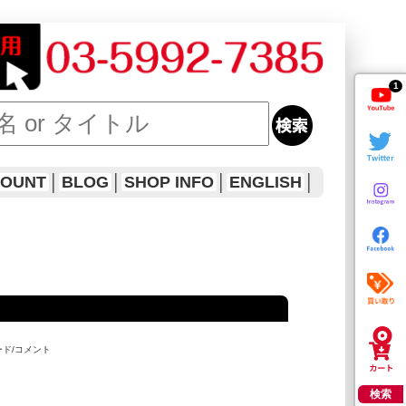
1
COUNT
│
BLOG
│
SHOP INFO
│
ENGLISH
│
ード/コメント
検索