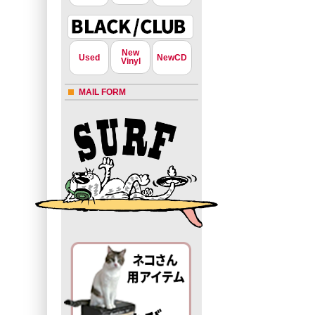
New
Used
NewCD
Vinyl
MAIL FORM