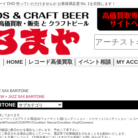
ド DVD 売っていただけませんか お客様満足度 No. 1を目指します！
│
HOME
│
レコード高価買取
│
イベント相談
│
MY AC
 SAX BARITONE
EW
>
JAZZ SAX BARITONE
RITONE
載しております。
ォーマット)/プライス/商品ID/フォーマット/国/コンディション・ジャケット/コンディション・レコ
ice/#/Format/COUNTRY/Condition Sleeve/Condition Vinyl/Comment
。
庫確認に数日かかる場合もございます。予めご了承下さい。
りご来店される場合は前もってメール、電話等で在庫確認をされることをお勧めいたします。
外にも大量にレコード、CD等在庫がございますのでお気軽にお問い合わせ下さい。