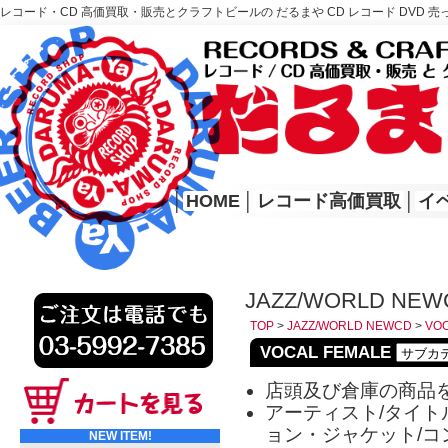
レコード・CD 高価買取・販売とクラフトビールの だるまや CD レコード DVD 売
レコード高価買取はこちら
HOME
│
HOME
│
レコード高価買取
│
イ
JAZZ/WORLD NEW
TOP
>
JAZZ/WORLD NEWCD
>
VOC
VOCAL FEMALE
店頭及び倉庫の商品
アーティスト/タイトル
ョン・ジャケット/コ
NEW ITEM!