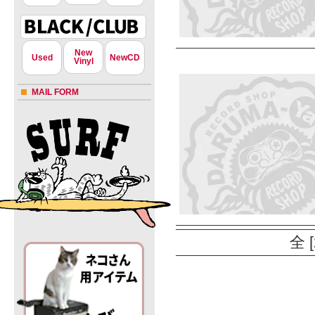
New
Used
NewCD
Vinyl
MAIL FORM
全 