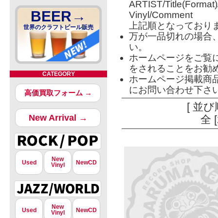
ARTIST/Title(Format
BEER→
Vinyl/Comment
上記順となっており
世界のクラフトビール販売
万が一品切れの場合
い。
ホームページをご覧
をされることをお勧
CATEGORY
ホームページ掲載商
にお問い合わせ下さ
高価買取フォーム →
[ 並び
New Arrival →
全 
New
Used
NewCD
Vinyl
New
Used
NewCD
Vinyl