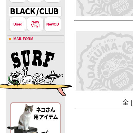
New
Used
NewCD
Vinyl
MAIL FORM
全 