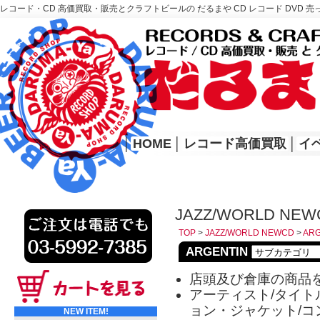
レコード・CD 高価買取・販売とクラフトビールの だるまや CD レコード DVD 売
レコード高価買取はこちら
HOME
│
HOME
│
レコード高価買取
│
イ
JAZZ/WORLD NEW
TOP
>
JAZZ/WORLD NEWCD
>
ARG
ARGENTIN
店頭及び倉庫の商品
アーティスト/タイトル
ョン・ジャケット/コ
NEW ITEM!