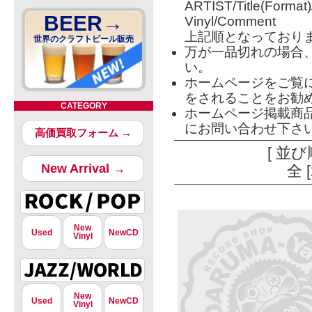
ARTIST/Title(Format
BEER→
Vinyl/Comment
上記順となっており
世界のクラフトビール販売
万が一品切れの場合
い。
ホームページをご覧
をされることをお勧
CATEGORY
ホームページ掲載商
にお問い合わせ下さ
高価買取フォーム →
[ 並び
New Arrival →
全 
New
Used
NewCD
Vinyl
New
Used
NewCD
Vinyl