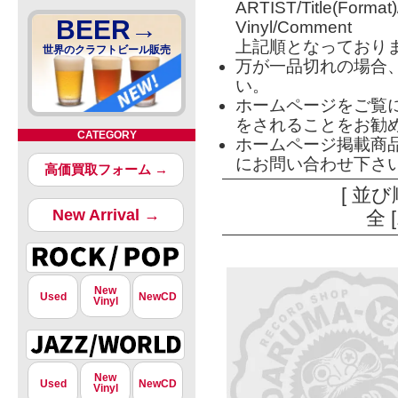
ARTIST/Title(Format
BEER→
Vinyl/Comment
上記順となっており
世界のクラフトビール販売
万が一品切れの場合
い。
ホームページをご覧
をされることをお勧
CATEGORY
ホームページ掲載商
にお問い合わせ下さ
高価買取フォーム →
[ 並び
New Arrival →
全 
New
Used
NewCD
Vinyl
New
Used
NewCD
Vinyl