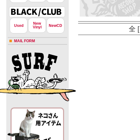
New
Used
NewCD
Vinyl
全 
MAIL FORM