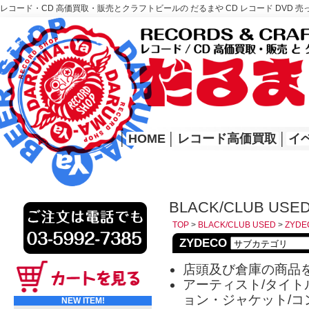
レコード・CD 高価買取・販売とクラフトビールの だるまや CD レコード DVD 売
レコード高価買取はこちら
HOME
│
HOME
│
レコード高価買取
│
イ
BLACK/CLUB USE
TOP
>
BLACK/CLUB USED
>
ZYDE
ZYDECO
店頭及び倉庫の商品
アーティスト/タイトル
ョン・ジャケット/コ
NEW ITEM!