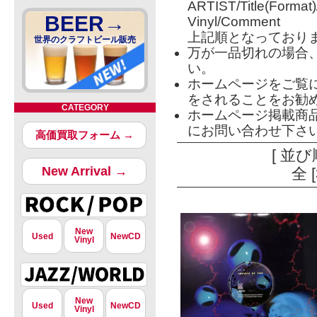
ARTIST/Title(Format
BEER→
Vinyl/Comment
上記順となっており
世界のクラフトビール販売
万が一品切れの場合
い。
ホームページをご覧
をされることをお勧
CATEGORY
ホームページ掲載商
にお問い合わせ下さ
高価買取フォーム →
[ 並び
New Arrival →
全 
New
Used
NewCD
Vinyl
New
Used
NewCD
Vinyl