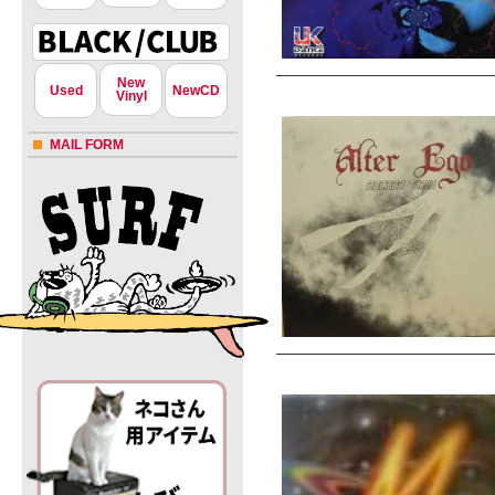
New
Used
NewCD
Vinyl
MAIL FORM