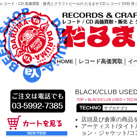
レコード・CD 高価買取・販売とクラフトビールの だるまや CD レコード DVD 売
レコード高価買取はこちら
HOME
│
HOME
│
レコード高価買取
│
イ
BLACK/CLUB USE
TOP
>
BLACK/CLUB USED
>
TECH
TECHNO
店頭及び倉庫の商品
アーティスト/タイトル
ョン・ジャケット/コ
NEW ITEM!