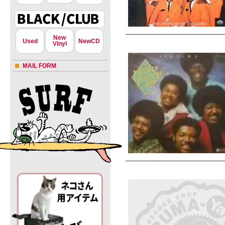
New
Used
NewCD
Vinyl
MAIL FORM