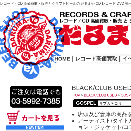
レコード・CD 高価買取・販売とクラフトビールの だるまや CD レコード DVD 売
レコード高価買取はこちら
HOME
│
HOME
│
レコード高価買取
│
イ
BLACK/CLUB USE
TOP
>
BLACK/CLUB USED
>
GOSP
GOSPEL
店頭及び倉庫の商品
アーティスト/タイトル
ョン・ジャケット/コ
NEW ITEM!