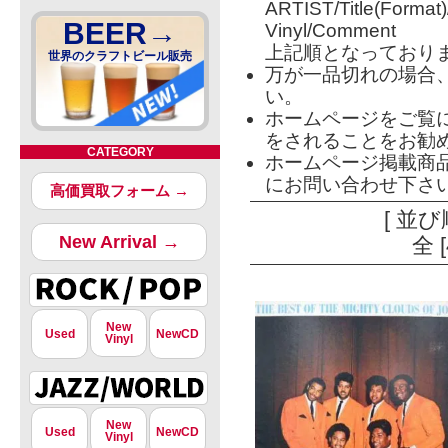
ARTIST/Title(Format
BEER→
Vinyl/Comment
上記順となっており
世界のクラフトビール販売
万が一品切れの場合
い。
ホームページをご覧
をされることをお勧
CATEGORY
ホームページ掲載商
にお問い合わせ下さ
高価買取フォーム →
[ 並び
New Arrival →
全 
New
Used
NewCD
Vinyl
New
Used
NewCD
Vinyl