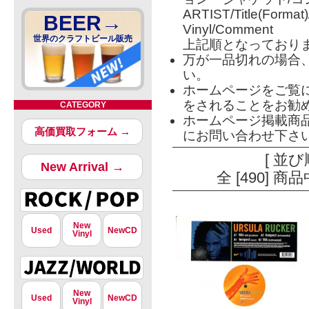
ARTIST/Title(Format
BEER→
Vinyl/Comment
世界のクラフトビール販売
上記順となっており
万が一品切れの場合
い。
ホームページをご覧
をされることをお勧
CATEGORY
ホームページ掲載商
高価買取フォーム →
にお問い合わせ下さ
[ 並び
New Arrival →
全 [490] 
New
Used
NewCD
Vinyl
New
Used
NewCD
Vinyl