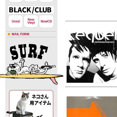
New
Used
NewCD
Vinyl
MAIL FORM