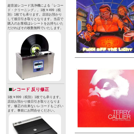
超音波レコード洗浄機による「レコー
ド・クリーニング」。1枚￥499（税
別）1枚でも承ります。店頭お預かり
して後日引き取りとなります。当店で
購入のお客様はレシートをお持ちいた
だければその枚数無料でいたします。
レコード 反り修正
1枚￥899（税別）1枚でも承ります。
店頭お預かり後日引き取りとなりま
す。修正の出来ないレコードもござい
ます。事前にお問合せください。