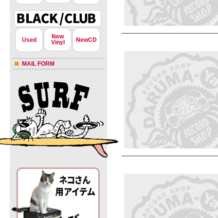
New
Used
NewCD
Vinyl
MAIL FORM