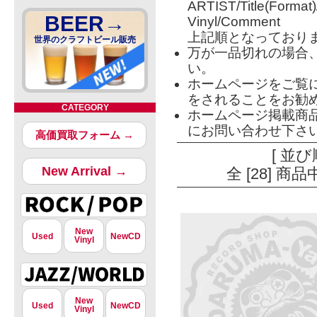
ARTIST/Title(Format
BEER→
Vinyl/Comment
上記順となっており
世界のクラフトビール販売
万が一品切れの場合
い。
ホームページをご覧
をされることをお勧
CATEGORY
ホームページ掲載商
にお問い合わせ下さ
高価買取フォーム →
[ 並び
New Arrival →
全 [28] 
New
Used
NewCD
Vinyl
New
Used
NewCD
Vinyl