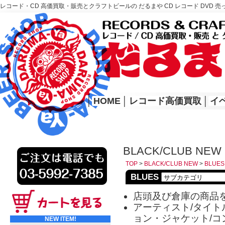
レコード・CD 高価買取・販売とクラフトビールの だるまや CD レコード DVD 売
レコード高価買取はこちら
HOME
│
HOME
│
レコード高価買取
│
イ
BLACK/CLUB NEW
TOP
>
BLACK/CLUB NEW
>
BLUES
BLUES
店頭及び倉庫の商品
アーティスト/タイトル
ョン・ジャケット/コ
NEW ITEM!