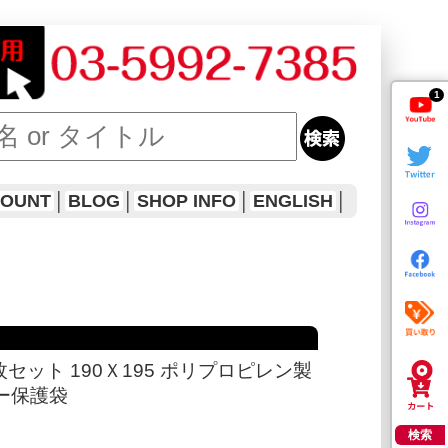
1
COUNT
│
BLOG
│
SHOP INFO
│
ENGLISH
│
セット 190Ｘ195 ポリプロピレン製
アー保護袋
検索