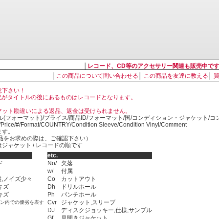
│
レコード、CD等のアクセサリー関連も販売中で
│
この商品について問い合わせる
│
この商品を友達に教える
│
意下さい！
, LP の表記がタイトルの後にあるものはレコードとなります。
マット勘違いによる返品、返金は受けられません。
ル(フォーマット)/プライス/商品ID/フォーマット/国/コンディション・ジャケット/
)/Price/#/Format/COUNTRY/Condition Sleeve/Condition Vinyl/Comment
ます。
SED商品をお求めの際は、ご確認下さい）
ジャケット / レコードの順です
etc.
ド
No/
欠落
w/
付属
,ノイズ少々
Co
カットアウト
キズ
Dh
ドリルホール
キズ
Ph
パンチホール
Cvr
ジャケット,スリーブ
ョン内での優劣を表す
DJ
ディスクジョッキー,仕様,サンプル
Gf
見開きジャケット