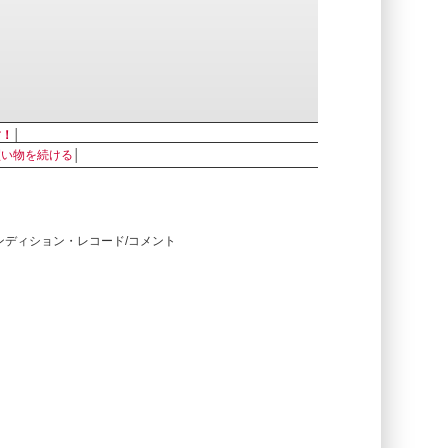
す！
│
買い物を続ける
│
コンディション・レコード/コメント