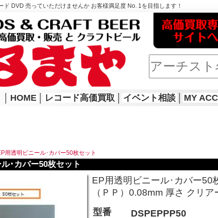
ド DVD 売っていただけませんか お客様満足度 No. 1を目指します！
│
HOME
│
レコード高価買取
│
イベント相談
│
MY AC
EP用透明ビニール･カバー50枚セット
ル･カバー50枚セット
EP用透明ビニール･カバー50枚
（ＰＰ）0.08mm 厚さ クリ
型番
DSPEPPP50