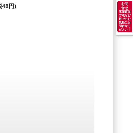
お問
48円)
合せ
高価買取
方法など
何でもお
気軽にお
問合せく
ださい！