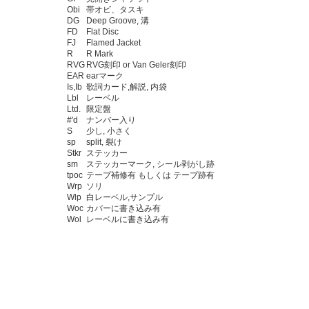
Obi
帯オビ、タスキ
DG
Deep Groove, 溝
FD
Flat Disc
FJ
Flamed Jacket
R
R Mark
RVG
RVG刻印 or Van Geler刻印
EAR
earマーク
Is,Ib
歌詞カード,解説, 内袋
Lbl
レーベル
Ltd.
限定盤
#'d
ナンバー入り
S
少し, 小さく
sp
split, 裂け
Stkr
ステッカー
sm
ステッカーマーク, シール剥がし跡
tpoc
テープ補修有 もしくは テープ跡有
Wrp
ソリ
Wlp
白レーベル,サンプル
Woc
カバーに書き込み有
Wol
レーベルに書き込み有