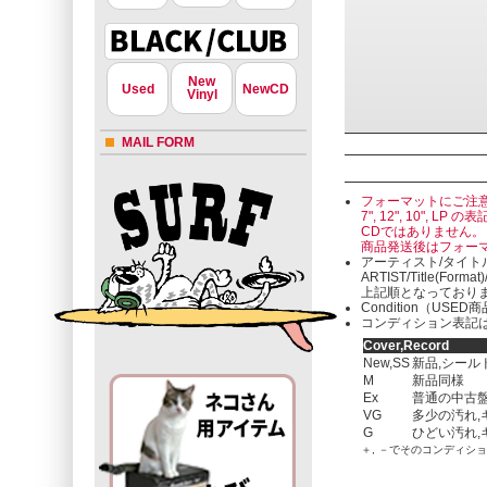
New
Used
NewCD
Vinyl
MAIL FORM
フォーマットにご注
7", 12", 10"
CDではありません。
商品発送後はフォー
アーティスト/タイト
ARTIST/Title(Format
上記順となっており
Condition（U
コンディション表記は
Cover,Record
New,SS
新品,シール
M
新品同様
Ex
普通の中古盤
VG
多少の汚れ,
G
ひどい汚れ,
＋, －でそのコンディシ