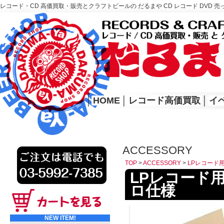
レコード・CD 高価買取・販売とクラフトビールの だるまや CD レコード DVD 売
レコード高価買取はこちら
HOME
│
HOME
│
レコード高価買取
│
イ
ACCESSORY
TOP
>
ACCESSORY
>
LPレコード
LPレコード
ロ仕様
NEW ITEM!