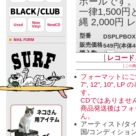
ボールです。
一律1,50
縄 2,000
New
Used
NewCD
Vinyl
型番
DSPLPBOX
MAIL FORM
販売価格
549円(本体
購入数
│
レコード
│
この商
フォーマットにご
» 特定商取引法に
7", 12", 1
す。
CDではありませ
商品発送後はフォ
ん。
アーティスト/タイ
国/コンディショ