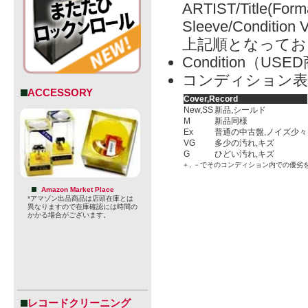
ARTIST/Title(Form
Sleeve/Condition 
上記順となってお
Condition（
コンディション表
ACCESSORY
Cover,Record
New,SS
新品,シールド
M
新品同様
Ex
普通の中古盤,ノイズ少々
VG
多少の汚れ,キズ
G
ひどい汚れ,キズ
＋, －でそのコンディション内での優劣
Amazon Market Place
*アマゾン出品商品は店頭在庫とは
異なりますので在庫確認には時間の
かかる場合がございます。
レコードクリーニング