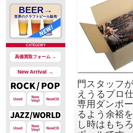
BEER→
世界のクラフトビール販売
CATEGORY
高価買取フォーム →
New Arrival →
門スタッフが
えうるプロ
New
Used
NewCD
Vinyl
専用ダンボー
るよう余裕を
し時はもち
New
Used
NewCD
Vinyl