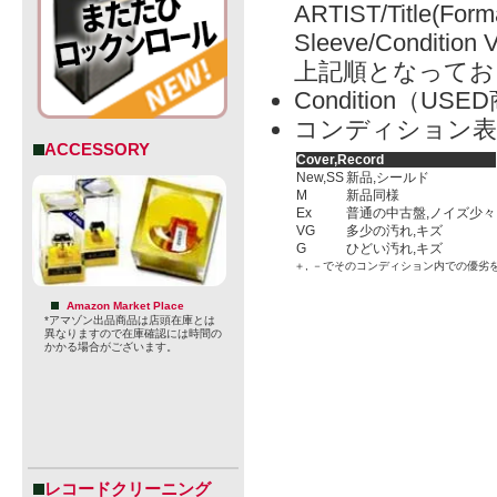
ARTIST/Title(Form
Sleeve/Condition 
上記順となってお
Condition（
コンディション表
ACCESSORY
Cover,Record
New,SS
新品,シールド
M
新品同様
Ex
普通の中古盤,ノイズ少々
VG
多少の汚れ,キズ
G
ひどい汚れ,キズ
＋, －でそのコンディション内での優劣
Amazon Market Place
*アマゾン出品商品は店頭在庫とは
異なりますので在庫確認には時間の
かかる場合がございます。
レコードクリーニング