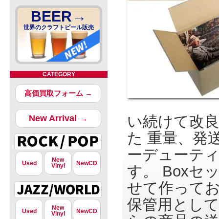
BEER→
世界のクラフトビール販売
CATEGORY
高価買取フォーム →
い続けて改
New Arrival →
た 重量、発
ーデューテ
New
Used
NewCD
Vinyl
す。 Box
せて作ってお
保管用として
New
Used
NewCD
Vinyl