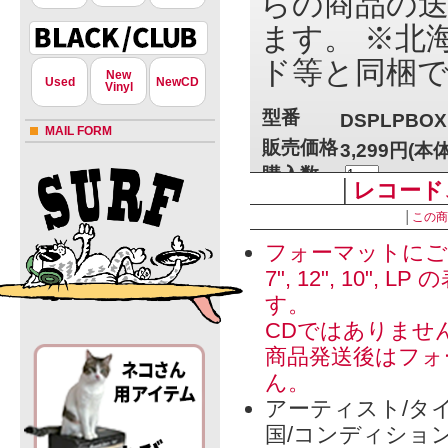
らの商品の送
ます。 ※北海
ド等と同梱
New
Used
NewCD
Vinyl
型番
DSPLPBOX
MAIL FORM
販売価格
3,299円(本
購入数
│
レコード
│
この商
フォーマットにご
» 特定商取引法に
7", 12", 1
す。
CDではありませ
商品発送後はフォ
ん。
アーティスト/タイ
国/コンディショ