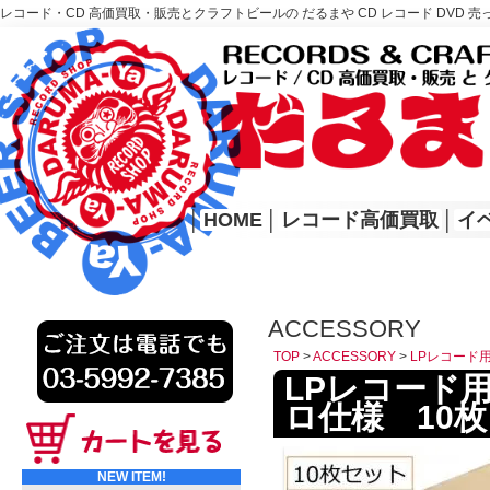
レコード・CD 高価買取・販売とクラフトビールの だるまや CD レコード DVD 売
レコード高価買取はこちら
HOME
│
HOME
│
レコード高価買取
│
イ
ACCESSORY
TOP
>
ACCESSORY
>
LPレコード
LPレコード
ロ仕様 10枚
NEW ITEM!