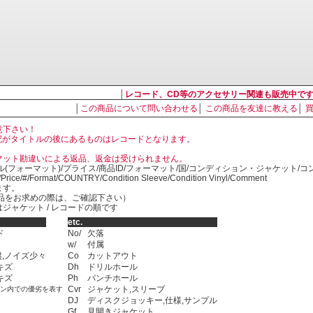
│
レコード、CD等のアクセサリー関連も販売中で
│
この商品について問い合わせる
│
この商品を友達に教える
│
意下さい！
, LP の表記がタイトルの後にあるものはレコードとなります。
マット勘違いによる返品、返金は受けられません。
ル(フォーマット)/プライス/商品ID/フォーマット/国/コンディション・ジャケット/
)/Price/#/Format/COUNTRY/Condition Sleeve/Condition Vinyl/Comment
ます。
SED商品をお求めの際は、ご確認下さい）
ジャケット / レコードの順です
etc.
ド
No/
欠落
w/
付属
,ノイズ少々
Co
カットアウト
キズ
Dh
ドリルホール
キズ
Ph
パンチホール
Cvr
ジャケット,スリーブ
ョン内での優劣を表す
DJ
ディスクジョッキー,仕様,サンプル
Gf
見開きジャケット