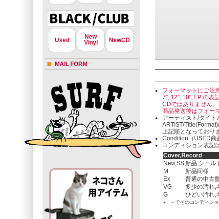
New
Used
NewCD
Vinyl
MAIL FORM
フォーマットにご注
7", 12", 10"
CDではありません。
商品発送後はフォー
アーティスト/タイト
ARTIST/Title(Format
上記順となっており
Condition（U
コンディション表記は
Cover,Record
New,SS
新品,シール
M
新品同様
Ex
普通の中古盤
VG
多少の汚れ,
G
ひどい汚れ,
＋, －でそのコンディシ