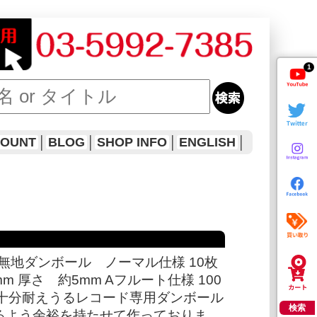
1
COUNT
│
BLOG
│
SHOP INFO
│
ENGLISH
│
無地ダンボール ノーマル仕様 10枚
30mm 厚さ 約5mm Aフルート仕様 100
も十分耐えうるレコード専用ダンボール
検索
きるよう余裕を持たせて作っておりま