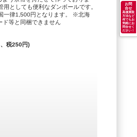
お問
保管用としても便利なダンボールです。
合せ
高価買取
一律1,500円となります。 ※北海
方法など
何でもお
レコード等と同梱できません
気軽にお
問合せく
ださい！
円、税250円)