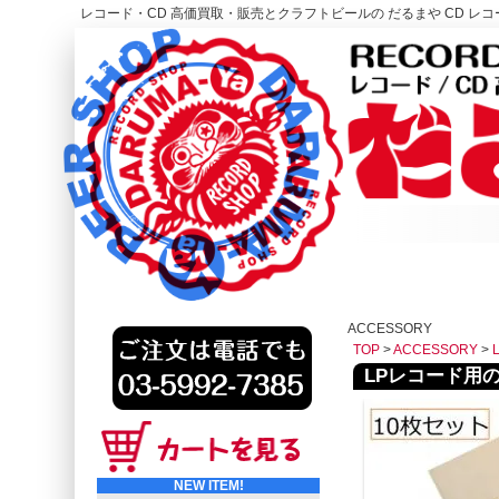
レコード・CD 高価買取・販売とクラフトビールの だるまや CD レコー
レコード高価買取はこちら
HOME
ACCESSORY
TOP
>
ACCESSORY
>
LPレコード用
NEW ITEM!