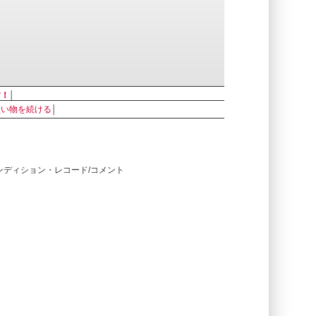
す！
│
買い物を続ける
│
コンディション・レコード/コメント