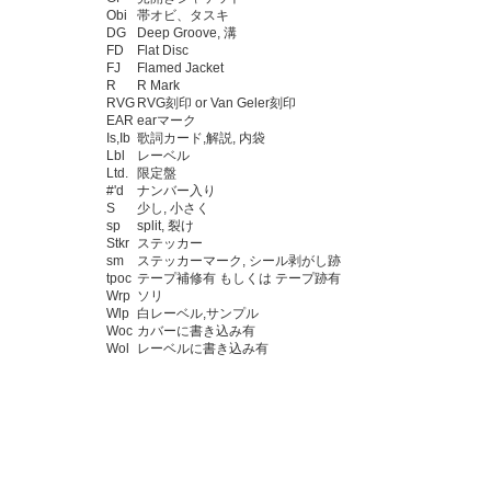
Obi
帯オビ、タスキ
DG
Deep Groove, 溝
FD
Flat Disc
FJ
Flamed Jacket
R
R Mark
RVG
RVG刻印 or Van Geler刻印
EAR
earマーク
Is,Ib
歌詞カード,解説, 内袋
Lbl
レーベル
Ltd.
限定盤
#'d
ナンバー入り
S
少し, 小さく
sp
split, 裂け
Stkr
ステッカー
sm
ステッカーマーク, シール剥がし跡
tpoc
テープ補修有 もしくは テープ跡有
Wrp
ソリ
Wlp
白レーベル,サンプル
Woc
カバーに書き込み有
Wol
レーベルに書き込み有