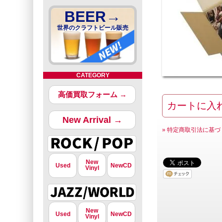
BEER→
世界のクラフトビール販売
CATEGORY
高価買取フォーム →
New Arrival →
» 特定商取引法に基づ
New
Used
NewCD
Vinyl
New
Used
NewCD
Vinyl