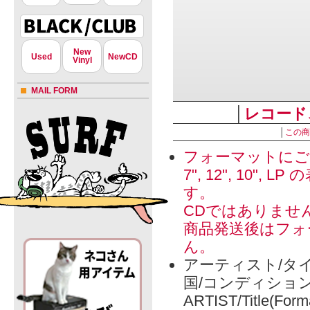
New
Used
NewCD
Vinyl
MAIL FORM
│
レコード
│
この商
フォーマットにご
7", 12", 1
す。
CDではありませ
商品発送後はフォ
ん。
アーティスト/タイ
国/コンディショ
ARTIST/Title(Form