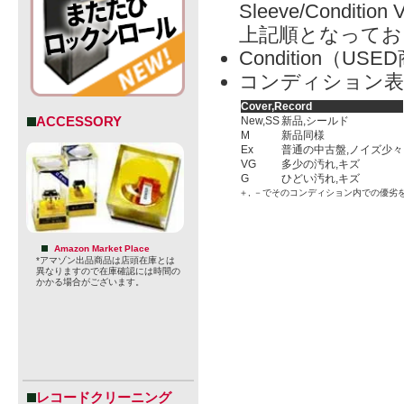
Sleeve/Condition 
上記順となってお
Condition（
コンディション表
Cover,Record
ACCESSORY
New,SS
新品,シールド
M
新品同様
Ex
普通の中古盤,ノイズ少々
VG
多少の汚れ,キズ
G
ひどい汚れ,キズ
＋, －でそのコンディション内での優劣
Amazon Market Place
*アマゾン出品商品は店頭在庫とは
異なりますので在庫確認には時間の
かかる場合がございます。
レコードクリーニング