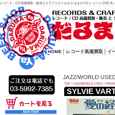
レコード・CD 高価買取・販売とクラフトビールの だるまや CD レコード DVD 売
レコード高価買取はこちら
HOME
│
HOME
│
レコード高価買取
│
イ
JAZZ/WORLD USE
TOP
>
JAZZ/WORLD USED
>
FREN
SYLVIE VARTA
NEW ITEM!