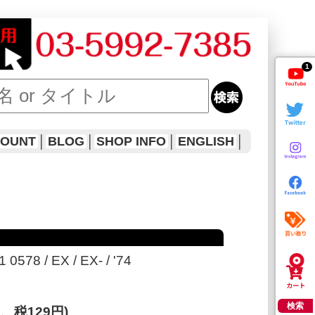
1
COUNT
│
BLOG
│
SHOP INFO
│
ENGLISH
│
 0578 / EX / EX- / '74
検索
円、税129円)