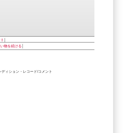
す！
│
買い物を続ける
│
コンディション・レコード/コメント