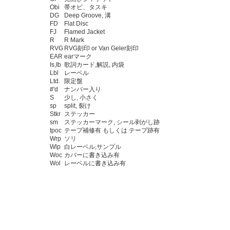
Obi
帯オビ、タスキ
DG
Deep Groove, 溝
FD
Flat Disc
FJ
Flamed Jacket
R
R Mark
RVG
RVG刻印 or Van Geler刻印
EAR
earマーク
Is,Ib
歌詞カード,解説, 内袋
Lbl
レーベル
Ltd.
限定盤
#'d
ナンバー入り
S
少し, 小さく
sp
split, 裂け
Stkr
ステッカー
sm
ステッカーマーク, シール剥がし跡
tpoc
テープ補修有 もしくは テープ跡有
Wrp
ソリ
Wlp
白レーベル,サンプル
Woc
カバーに書き込み有
Wol
レーベルに書き込み有