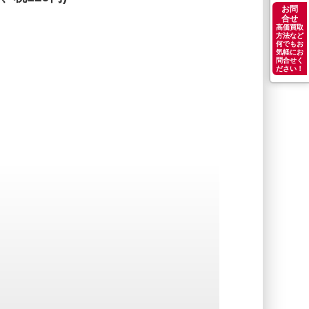
お問
合せ
高価買取
方法など
何でもお
気軽にお
問合せく
ださい！