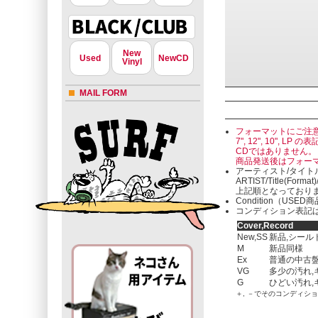
New
Used
NewCD
Vinyl
MAIL FORM
フォーマットにご注
7", 12", 10"
CDではありません。
商品発送後はフォー
アーティスト/タイト
ARTIST/Title(Format
上記順となっており
Condition（U
コンディション表記は
Cover,Record
New,SS
新品,シール
M
新品同様
Ex
普通の中古盤
VG
多少の汚れ,
G
ひどい汚れ,
＋, －でそのコンディシ