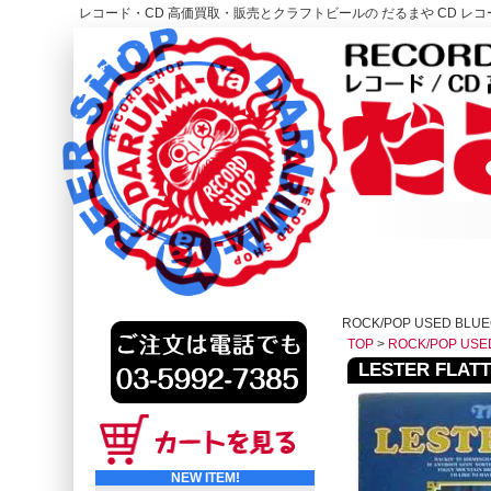
レコード・CD 高価買取・販売とクラフトビールの だるまや CD レコー
レコード高価買取はこちら
HOME
ROCK/POP USED BLU
TOP
>
ROCK/POP USE
LESTER FLATT 
NEW ITEM!