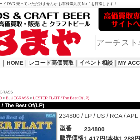
ド DVD 売っていただけませんか お客様満足度 No. 1を目指します！
│
HOME
│
レコード高価買取
│
イベント相談
│
MY AC
EGRASS
D
>
BLUEGRASS
>
LESTER FLATT / The Best Of(LP)
/ The Best Of(LP)
234800 / LP / US / RCA / APL 1
型番
234800
販売価格
1,417円(本体1,288