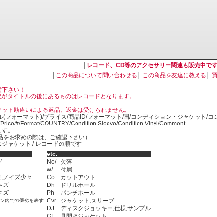
│
レコード、CD等のアクセサリー関連も販売中で
│
この商品について問い合わせる
│
この商品を友達に教える
│
意下さい！
, LP の表記がタイトルの後にあるものはレコードとなります。
マット勘違いによる返品、返金は受けられません。
ル(フォーマット)/プライス/商品ID/フォーマット/国/コンディション・ジャケット/
)/Price/#/Format/COUNTRY/Condition Sleeve/Condition Vinyl/Comment
ます。
SED商品をお求めの際は、ご確認下さい）
ジャケット / レコードの順です
etc.
ド
No/
欠落
w/
付属
,ノイズ少々
Co
カットアウト
キズ
Dh
ドリルホール
キズ
Ph
パンチホール
Cvr
ジャケット,スリーブ
ョン内での優劣を表す
DJ
ディスクジョッキー,仕様,サンプル
Gf
見開きジャケット