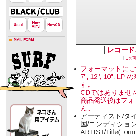
New
Used
NewCD
Vinyl
MAIL FORM
│
レコード
│
この商
フォーマットにご
7", 12", 1
す。
CDではありませ
商品発送後はフォ
ん。
アーティスト/タイ
国/コンディショ
ARTIST/Title(Form