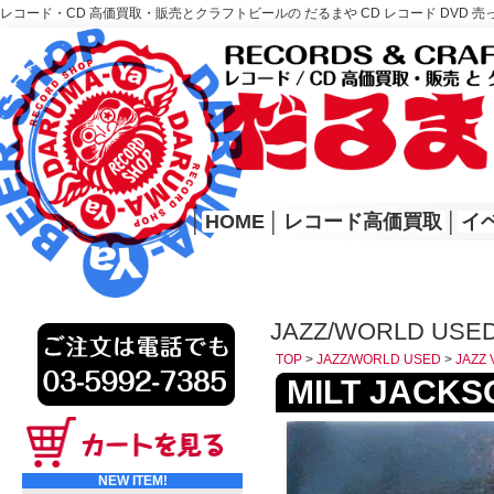
レコード・CD 高価買取・販売とクラフトビールの だるまや CD レコード DVD 売
レコード高価買取はこちら
HOME
│
HOME
│
レコード高価買取
│
イ
JAZZ/WORLD USED
TOP
>
JAZZ/WORLD USED
>
JAZZ 
MILT JACKSO
NEW ITEM!