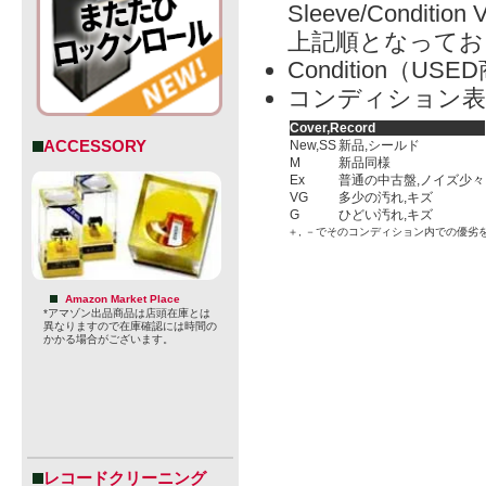
Sleeve/Condition 
上記順となってお
Condition（
コンディション表
Cover,Record
ACCESSORY
New,SS
新品,シールド
M
新品同様
Ex
普通の中古盤,ノイズ少々
VG
多少の汚れ,キズ
G
ひどい汚れ,キズ
＋, －でそのコンディション内での優劣
Amazon Market Place
*アマゾン出品商品は店頭在庫とは
異なりますので在庫確認には時間の
かかる場合がございます。
レコードクリーニング