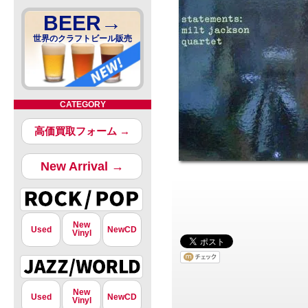
BEER→
世界のクラフトビール販売
CATEGORY
高価買取フォーム →
New Arrival →
New
Used
NewCD
Vinyl
New
Used
NewCD
Vinyl