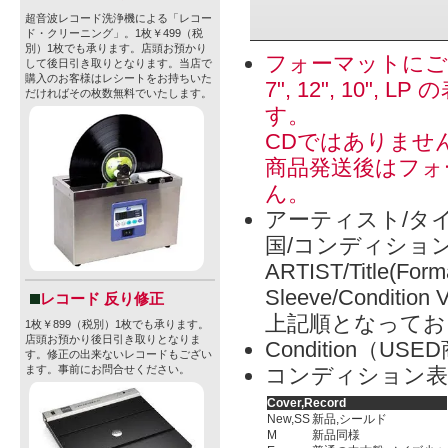
超音波レコード洗浄機による「レコー
ド・クリーニング」。1枚￥499（税
別）1枚でも承ります。店頭お預かり
フォーマットにご
して後日引き取りとなります。当店で
購入のお客様はレシートをお持ちいた
7", 12", 1
だければその枚数無料でいたします。
す。
CDではありませ
商品発送後はフォ
ん。
アーティスト/タイ
国/コンディショ
ARTIST/Title(Form
Sleeve/Condition 
レコード 反り修正
上記順となってお
1枚￥899（税別）1枚でも承ります。
店頭お預かり後日引き取りとなりま
Condition（
す。修正の出来ないレコードもござい
コンディション表
ます。事前にお問合せください。
Cover,Record
New,SS
新品,シールド
M
新品同様