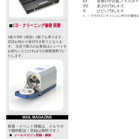
Ex
普通の中古盤,ノイズ少々
VG
多少の汚れ,キズ
G
ひどい汚れ,キズ
＋, －でそのコンディション内での優劣
CD・クリーニング修復 研磨
1枚￥399（税別）1枚でも承ります。
店頭お預かり後日引き取りとなりま
す。 当店で購入のお客様はレシートを
お持ちいただければその枚数無料でい
たします。
MAIL MAGAZINE
新着・イベント情報は、メルマガ
で随時配信！登録は無料です！
メールマガジン登録・解除