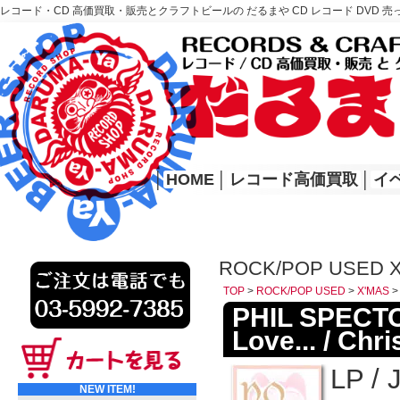
レコード・CD 高価買取・販売とクラフトビールの だるまや CD レコード DVD 売
レコード高価買取はこちら
HOME
│
HOME
│
レコード高価買取
│
イ
ROCK/POP USED 
TOP
>
ROCK/POP USED
>
X'MAS
PHIL SPECTOR
Love... / Ch
LP / 
NEW ITEM!