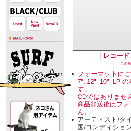
New
Used
NewCD
Vinyl
MAIL FORM
│
レコード
│
この商
フォーマットにご
7", 12", 1
す。
CDではありませ
商品発送後はフォ
ん。
アーティスト/タイ
国/コンディショ