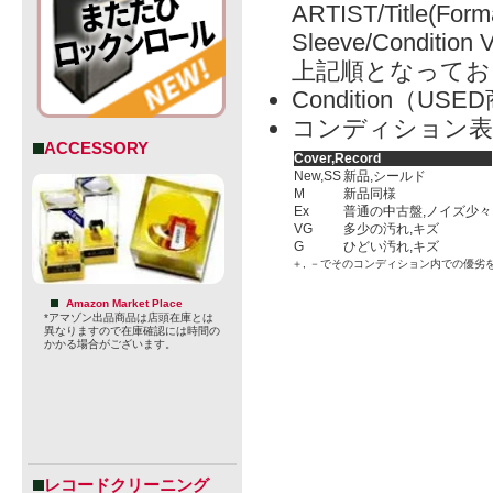
ARTIST/Title(Form
Sleeve/Condition 
上記順となってお
Condition（
コンディション表
ACCESSORY
Cover,Record
New,SS
新品,シールド
M
新品同様
Ex
普通の中古盤,ノイズ少々
VG
多少の汚れ,キズ
G
ひどい汚れ,キズ
＋, －でそのコンディション内での優劣
Amazon Market Place
*アマゾン出品商品は店頭在庫とは
異なりますので在庫確認には時間の
かかる場合がございます。
レコードクリーニング