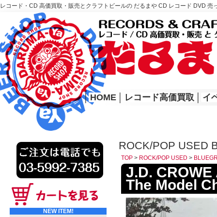
レコード・CD 高価買取・販売とクラフトビールの だるまや CD レコード DVD 売
レコード高価買取はこちら
HOME
│
HOME
│
レコード高価買取
│
イ
ROCK/POP USED 
TOP
>
ROCK/POP USED
>
BLUEG
J.D. CROWE 
The Model C
NEW ITEM!