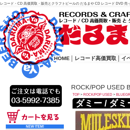
レコード・CD 高価買取・販売とクラフトビールの だるまや CD レコード DVD 売
レコード高価買取はこちら
HOME
│
HOME
│
レコード高価買取
│
イ
ROCK/POP USED 
TOP
>
ROCK/POP USED
>
BLUEG
ダミー / ダミー
NEW ITEM!