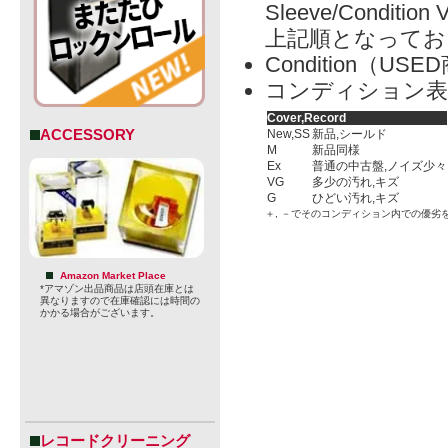
Sleeve/Condition 
上記順となってお
Condition（
コンディション表
Cover,Record
ACCESSORY
New,SS
新品,シールド
M
新品同様
Ex
普通の中古盤,ノイズ少々
VG
多少の汚れ,キズ
G
ひどい汚れ,キズ
＋, －でそのコンディション内での優劣
Amazon Market Place
*アマゾン出品商品は店頭在庫とは
異なりますので在庫確認には時間の
かかる場合がございます。
レコードクリーニング