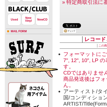
» 特定商取引法に
New
Used
NewCD
Vinyl
MAIL FORM
│
レコード
│
この商
フォーマットにご
7", 12", 1
す。
CDではありませ
商品発送後はフォ
ん。
アーティスト/タイ
国/コンディショ
ARTIST/Title(Form