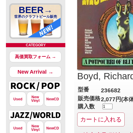
BEER→
世界のクラフトビール販売
CATEGORY
高価買取フォーム →
New Arrival →
Boyd, Richar
型番
236682
New
販売価格
2,077円(本
Used
NewCD
Vinyl
購入数
New
Used
NewCD
Vinyl