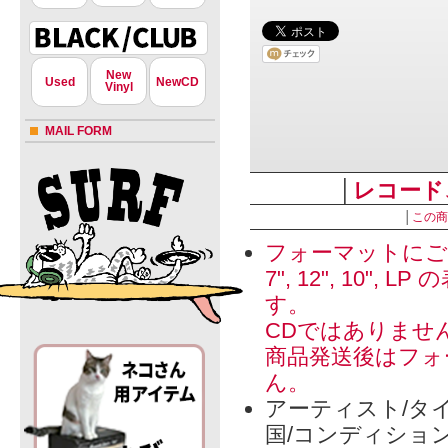
New
Used
NewCD
Vinyl
MAIL FORM
│
レコード
│
この商
フォーマットにご
7", 12", 1
す。
CDではありませ
商品発送後はフォ
ん。
アーティスト/タイ
国/コンディショ