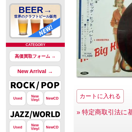
BEER→
世界のクラフトビール販売
CATEGORY
高価買取フォーム →
New Arrival →
New
Used
NewCD
Vinyl
» 特定商取引法に
New
Used
NewCD
Vinyl