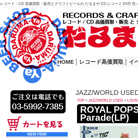
レコード・CD 高価買取・販売とクラフトビールの だるまや CD レコード DVD 売
レコード高価買取はこちら
HOME
│
HOME
│
レコード高価買取
│
イ
JAZZ/WORLD USE
TOP
>
JAZZ/WORLD USED
>
LOUN
ROYAL POPS 
Parade(LP)
NEW ITEM!