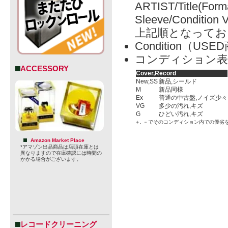
ARTIST/Title(Form
Sleeve/Condition 
上記順となってお
Condition（
コンディション表
ACCESSORY
Cover,Record
New,SS
新品,シールド
M
新品同様
Ex
普通の中古盤,ノイズ少々
VG
多少の汚れ,キズ
G
ひどい汚れ,キズ
＋, －でそのコンディション内での優劣
Amazon Market Place
*アマゾン出品商品は店頭在庫とは
異なりますので在庫確認には時間の
かかる場合がございます。
レコードクリーニング