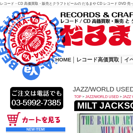
レコード・CD 高価買取・販売とクラフトビールの だるまや CD レコード DVD 売
レコード高価買取はこちら
HOME
│
HOME
│
レコード高価買取
│
イ
JAZZ/WORLD USED
TOP
>
JAZZ/WORLD USED
>
JAZZ 
MILT JACKSON
NEW ITEM!