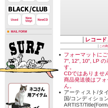
New
Used
NewCD
Vinyl
MAIL FORM
│
レコード
│
この商
フォーマットにご
7", 12", 1
す。
CDではありませ
商品発送後はフォ
ん。
アーティスト/タイ
国/コンディショ
ARTIST/Title(Form