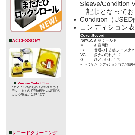
Sleeve/Condition 
上記順となってお
Condition（
コンディション表
Cover,Record
ACCESSORY
New,SS
新品,シールド
M
新品同様
Ex
普通の中古盤,ノイズ少々
VG
多少の汚れ,キズ
G
ひどい汚れ,キズ
＋, －でそのコンディション内での優劣
Amazon Market Place
*アマゾン出品商品は店頭在庫とは
異なりますので在庫確認には時間の
かかる場合がございます。
レコードクリーニング