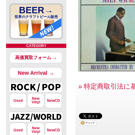
BEER→
世界のクラフトビール販売
CATEGORY
高価買取フォーム →
New Arrival →
» 特定商取引法に
New
Used
NewCD
Vinyl
New
Used
NewCD
Vinyl