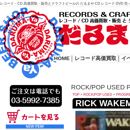
レコード・CD 高価買取・販売とクラフトビールの だるまや CD レコード DVD 売
レコード高価買取はこちら
HOME
│
HOME
│
レコード高価買取
│
イ
ROCK/POP USED 
TOP
>
ROCK/POP USED
>
PROGR
RICK WAKEMA
NEW ITEM!