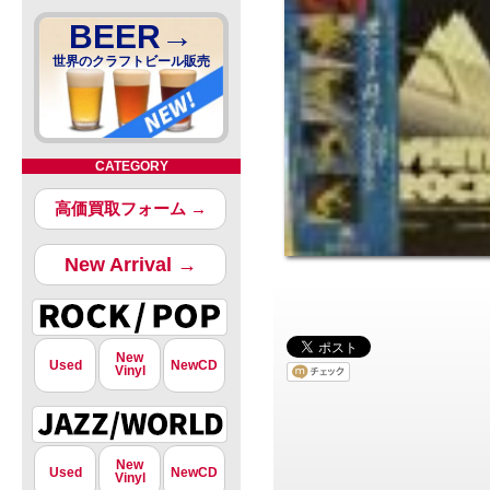
BEER→
世界のクラフトビール販売
CATEGORY
高価買取フォーム →
New Arrival →
New
Used
NewCD
Vinyl
New
Used
NewCD
Vinyl