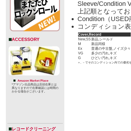
Sleeve/Condition 
上記順となってお
Condition（
コンディション表
Cover,Record
ACCESSORY
New,SS
新品,シールド
M
新品同様
Ex
普通の中古盤,ノイズ少々
VG
多少の汚れ,キズ
G
ひどい汚れ,キズ
＋, －でそのコンディション内での優劣
Amazon Market Place
*アマゾン出品商品は店頭在庫とは
異なりますので在庫確認には時間の
かかる場合がございます。
レコードクリーニング