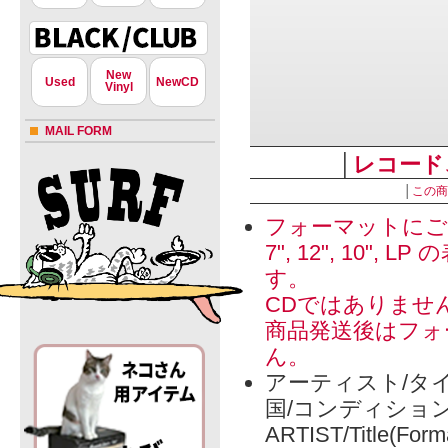
New
Used
NewCD
Vinyl
MAIL FORM
│
レコード
│
この商
フォーマットにご
7", 12", 1
す。
CDではありませ
商品発送後はフォ
ん。
アーティスト/タイ
国/コンディショ
ARTIST/Title(Form