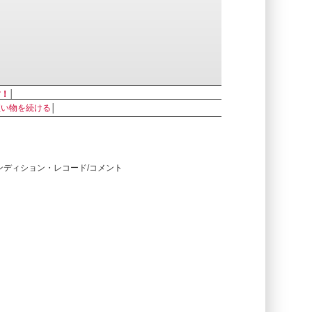
す！
│
買い物を続ける
│
コンディション・レコード/コメント