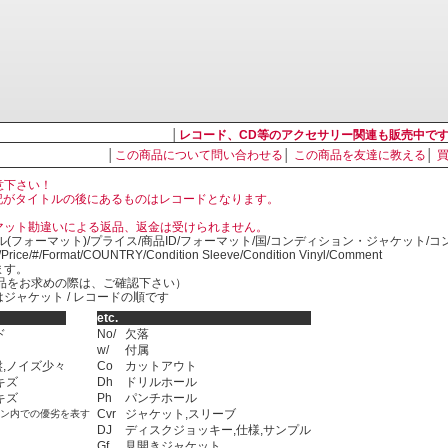
│
レコード、CD等のアクセサリー関連も販売中で
│
この商品について問い合わせる
│
この商品を友達に教える
│
意下さい！
, LP の表記がタイトルの後にあるものはレコードとなります。
マット勘違いによる返品、返金は受けられません。
ル(フォーマット)/プライス/商品ID/フォーマット/国/コンディション・ジャケット/
)/Price/#/Format/COUNTRY/Condition Sleeve/Condition Vinyl/Comment
ます。
SED商品をお求めの際は、ご確認下さい）
ジャケット / レコードの順です
etc.
ド
No/
欠落
w/
付属
,ノイズ少々
Co
カットアウト
キズ
Dh
ドリルホール
キズ
Ph
パンチホール
Cvr
ジャケット,スリーブ
ョン内での優劣を表す
DJ
ディスクジョッキー,仕様,サンプル
Gf
見開きジャケット