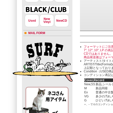
New
Used
NewCD
Vinyl
MAIL FORM
フォーマットにご注
7", 12", 10"
CDではありません。
商品発送後はフォー
アーティスト/タイト
ARTIST/Title(Format
上記順となっており
Condition（U
コンディション表記は
Cover,Record
New,SS
新品,シール
M
新品同様
Ex
普通の中古盤
VG
多少の汚れ,
G
ひどい汚れ,
＋, －でそのコンディシ