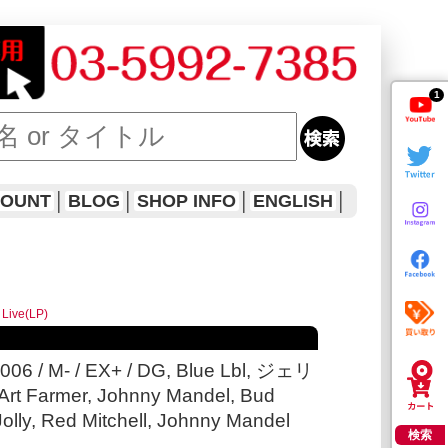
1
COUNT
│
BLOG
│
SHOP INFO
│
ENGLISH
│
Live(LP)
5006 / M- / EX+ / DG, Blue Lbl, ジェリ
t Farmer, Johnny Mandel, Bud
olly, Red Mitchell, Johnny Mandel
検索