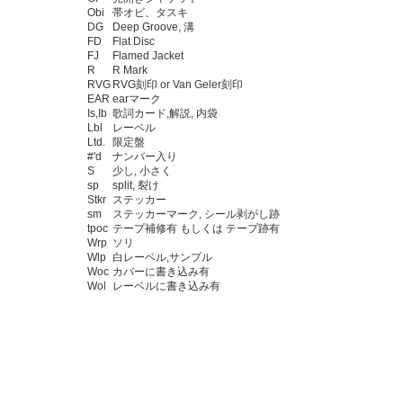
Obi
帯オビ、タスキ
DG
Deep Groove, 溝
FD
Flat Disc
FJ
Flamed Jacket
R
R Mark
RVG
RVG刻印 or Van Geler刻印
EAR
earマーク
Is,Ib
歌詞カード,解説, 内袋
Lbl
レーベル
Ltd.
限定盤
#'d
ナンバー入り
S
少し, 小さく
sp
split, 裂け
Stkr
ステッカー
sm
ステッカーマーク, シール剥がし跡
tpoc
テープ補修有 もしくは テープ跡有
Wrp
ソリ
Wlp
白レーベル,サンプル
Woc
カバーに書き込み有
Wol
レーベルに書き込み有