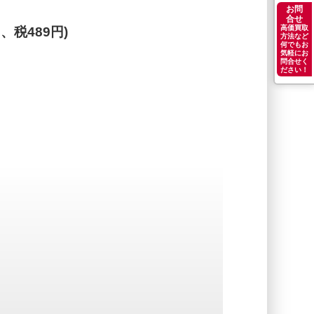
お問
合せ
高価買取
円、税489円)
方法など
何でもお
気軽にお
問合せく
ださい！