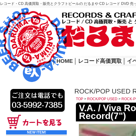
レコード・CD 高価買取・販売とクラフトビールの だるまや CD レコード DVD 売
レコード高価買取はこちら
HOME
│
HOME
│
レコード高価買取
│
イ
ROCK/POP USED 
TOP
>
ROCK/POP USED
>
ROCK-P
V.A. / Viva
Record(7")
NEW ITEM!