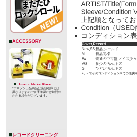
ARTIST/Title(Form
Sleeve/Condition 
上記順となってお
Condition（
コンディション表
ACCESSORY
Cover,Record
New,SS
新品,シールド
M
新品同様
Ex
普通の中古盤,ノイズ少々
VG
多少の汚れ,キズ
G
ひどい汚れ,キズ
＋, －でそのコンディション内での優劣
Amazon Market Place
*アマゾン出品商品は店頭在庫とは
異なりますので在庫確認には時間の
かかる場合がございます。
レコードクリーニング