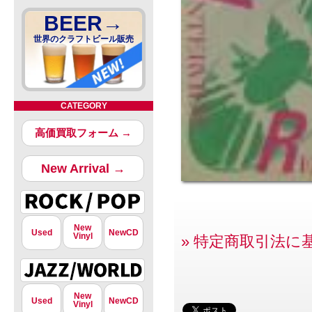
BEER→
世界のクラフトビール販売
CATEGORY
高価買取フォーム →
New Arrival →
New
Used
NewCD
Vinyl
» 特定商取引法に
New
Used
NewCD
Vinyl