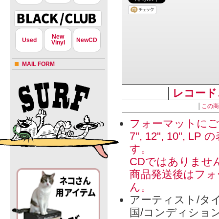
New
Used
NewCD
Vinyl
MAIL FORM
│
レコード
│
この商
フォーマットにご
7", 12", 1
す。
CDではありませ
商品発送後はフォ
ん。
アーティスト/タイ
国/コンディショ