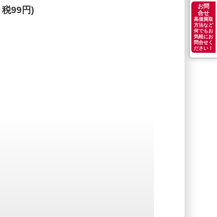
お問
、税99円)
合せ
高価買取
方法など
何でもお
気軽にお
問合せく
ださい！