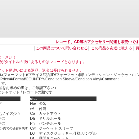
│
レコード、CD等のアクセサリー関連も販売中で
│
この商品について問い合わせる
│
この商品を友達に教える
│
意下さい！
, LP の表記がタイトルの後にあるものはレコードとなります。
マット勘違いによる返品、返金は受けられません。
ル(フォーマット)/プライス/商品ID/フォーマット/国/コンディション・ジャケット/
)/Price/#/Format/COUNTRY/Condition Sleeve/Condition Vinyl/Comment
ます。
SED商品をお求めの際は、ご確認下さい）
ジャケット / レコードの順です
etc.
ド
No/
欠落
w/
付属
,ノイズ少々
Co
カットアウト
キズ
Dh
ドリルホール
キズ
Ph
パンチホール
Cvr
ジャケット,スリーブ
ョン内での優劣を表す
DJ
ディスクジョッキー,仕様,サンプル
Gf
見開きジャケット