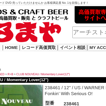
ド DVD 売っていただけませんか お客様満足度 No. 1を目指します！
│
HOME
│
レコード高価買取
│
イベント相談
│
MY AC
B
SED
>
R+B
>
CLUB NOUVEAU / Momentary Lover(12")
 / Momentary Lover(12")
238461 / 12" / US / WARNER B
Fonkin' With Serious O!
型番
238461