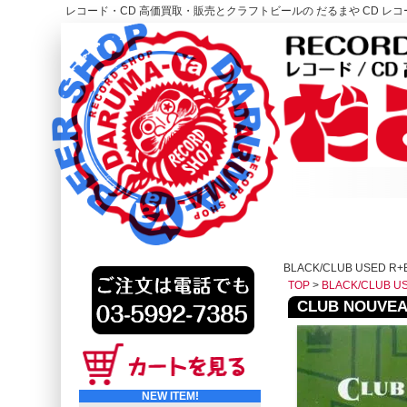
レコード・CD 高価買取・販売とクラフトビールの だるまや CD レコー
レコード高価買取はこちら
HOME
BLACK/CLUB USED R+
TOP
>
BLACK/CLUB U
CLUB NOUVEAU
NEW ITEM!