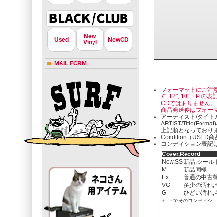
New
Used
NewCD
Vinyl
MAIL FORM
フォーマットにご注
7", 12", 10"
CDではありません。
商品発送後はフォー
アーティスト/タイト
ARTIST/Title(Format
上記順となっており
Condition（U
コンディション表記は
Cover,Record
New,SS
新品,シール
M
新品同様
Ex
普通の中古盤
VG
多少の汚れ,
G
ひどい汚れ,
＋, －でそのコンディシ