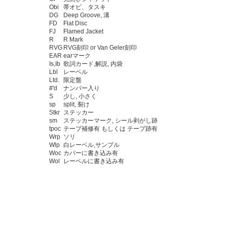
Obi
帯オビ、タスキ
DG
Deep Groove, 溝
FD
Flat Disc
FJ
Flamed Jacket
R
R Mark
RVG
RVG刻印 or Van Geler刻印
EAR
earマーク
Is,Ib
歌詞カード,解説, 内袋
Lbl
レーベル
Ltd.
限定盤
#'d
ナンバー入り
S
少し, 小さく
sp
split, 裂け
Stkr
ステッカー
sm
ステッカーマーク, シール剥がし跡
tpoc
テープ補修有 もしくは テープ跡有
Wrp
ソリ
Wlp
白レーベル,サンプル
Woc
カバーに書き込み有
Wol
レーベルに書き込み有