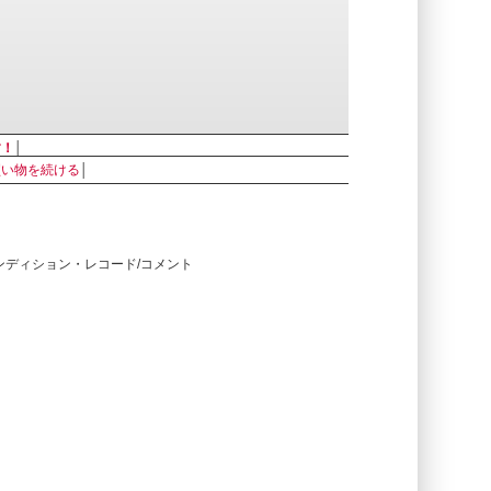
す！
│
買い物を続ける
│
コンディション・レコード/コメント