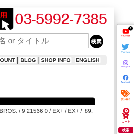
1
COUNT
│
BLOG
│
SHOP INFO
│
ENGLISH
│
ROS. / 9 21566 0 / EX+ / EX+ / '89,
検索