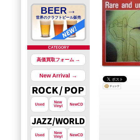
BEER→
世界のクラフトビール販売
CATEGORY
高価買取フォーム →
New Arrival →
New
Used
NewCD
Vinyl
New
Used
NewCD
Vinyl