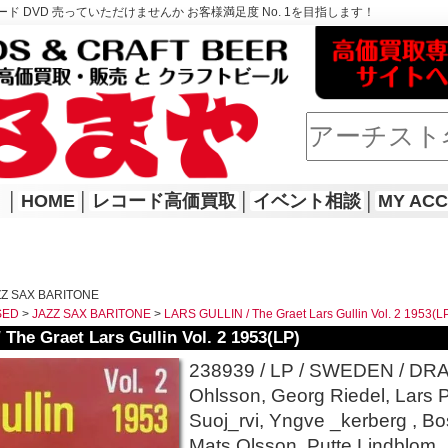
ド DVD 売っていただけませんか お客様満足度 No. 1を目指します！
│
HOME
│
レコード高価買取
│
イベント相談
│
MY AC
Z SAX BARITONE
SED
>
JAZZ SAX BARITONE
>
LARS GULLIN / The Graet Lars Gullin Vol. 2 1953(L
The Graet Lars Gullin Vol. 2 1953(LP)
238939 / LP / SWEDEN / DRAGO
Ohlsson, Georg Riedel, Lars 
Suoj_rvi, Yngve _kerberg , Bo
Mats Olsson, Putte Lindblom