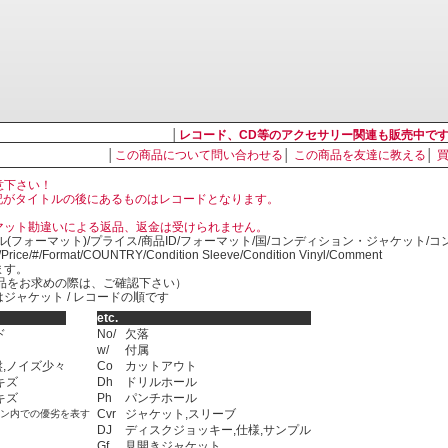
│
レコード、CD等のアクセサリー関連も販売中で
│
この商品について問い合わせる
│
この商品を友達に教える
│
意下さい！
, LP の表記がタイトルの後にあるものはレコードとなります。
マット勘違いによる返品、返金は受けられません。
ル(フォーマット)/プライス/商品ID/フォーマット/国/コンディション・ジャケット/
)/Price/#/Format/COUNTRY/Condition Sleeve/Condition Vinyl/Comment
ます。
SED商品をお求めの際は、ご確認下さい）
ジャケット / レコードの順です
etc.
ド
No/
欠落
w/
付属
,ノイズ少々
Co
カットアウト
キズ
Dh
ドリルホール
キズ
Ph
パンチホール
Cvr
ジャケット,スリーブ
ョン内での優劣を表す
DJ
ディスクジョッキー,仕様,サンプル
Gf
見開きジャケット