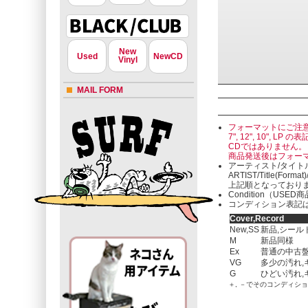
New
Used
NewCD
Vinyl
MAIL FORM
フォーマットにご注
7", 12", 10"
CDではありません。
商品発送後はフォー
アーティスト/タイト
ARTIST/Title(Format
上記順となっており
Condition（U
コンディション表記は
Cover,Record
New,SS
新品,シール
M
新品同様
Ex
普通の中古盤
VG
多少の汚れ,
G
ひどい汚れ,
＋, －でそのコンディシ