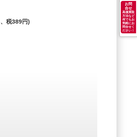
お問
合せ
高価買取
方法など
何でもお
円、税389円)
気軽にお
問合せく
ださい！