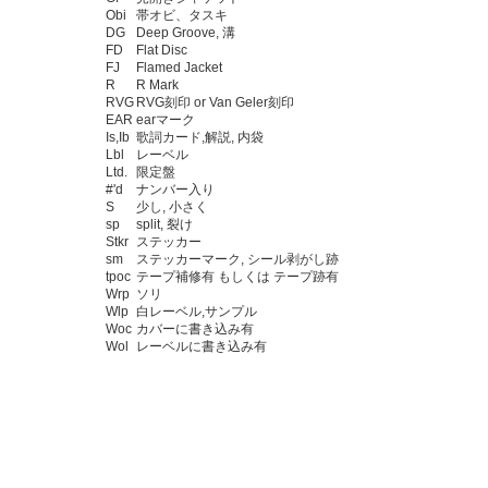
Obi
帯オビ、タスキ
DG
Deep Groove, 溝
FD
Flat Disc
FJ
Flamed Jacket
R
R Mark
RVG
RVG刻印 or Van Geler刻印
EAR
earマーク
Is,Ib
歌詞カード,解説, 内袋
Lbl
レーベル
Ltd.
限定盤
#'d
ナンバー入り
S
少し, 小さく
sp
split, 裂け
Stkr
ステッカー
sm
ステッカーマーク, シール剥がし跡
tpoc
テープ補修有 もしくは テープ跡有
Wrp
ソリ
Wlp
白レーベル,サンプル
Woc
カバーに書き込み有
Wol
レーベルに書き込み有