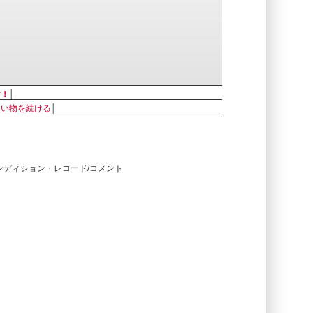
す！
│
買い物を続ける
│
コンディション・レコード/コメント