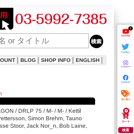
1
COUNT
│
BLOG
│
SHOP INFO
│
ENGLISH
│
P)
N / DRLP 75 / M- / M- / Kettil
Pettersson, Simon Brehm, Tauno
sse Stoor, Jack Nor_n, Bob Laine,
検索