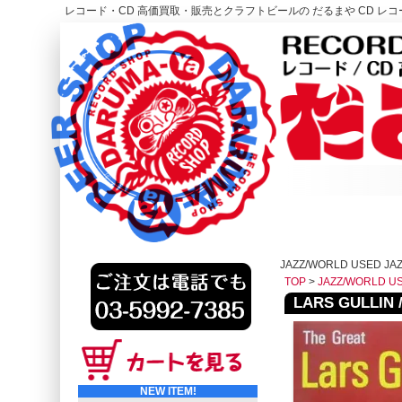
レコード・CD 高価買取・販売とクラフトビールの だるまや CD レコー
レコード高価買取はこちら
HOME
JAZZ/WORLD USED JAZ
TOP
>
JAZZ/WORLD U
LARS GULLIN / 
NEW ITEM!